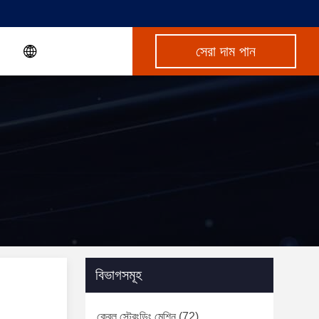
সেরা দাম পান
বিভাগসমূহ
কেবল স্ট্রেংডিং মেশিন
(72)