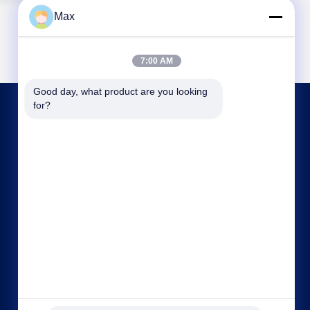
Max
7:00 AM
Good day, what product are you looking 
for?
আমাদের সাথে যোগাযোগ
max@beyde.cn
+86-18606615951
বাওন্টুন গ্রাম, শাওয়া টাউন, হেজিয়ান সিটি, ক্যাংঝো সিটি, হেবেই
প্রদেশ, চীন