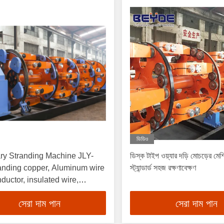
ভিডিও
ry Stranding Machine JLY-
ডিস্ক টাইপ ওয়্যার দড়ি মোচড়ের মে
স্ট্যান্ডার্ড সহজ রক্ষণাবেক্ষণ
ductor, insulated wire,
backtwist
সেরা দাম পান
সেরা দাম পান