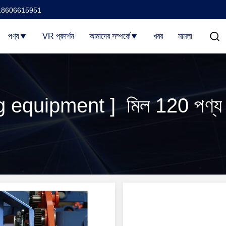
18606615951
পণ্য
VR প্রদর্শন
আমাদের সম্পর্কে
খবর
মামলা
ng equipment ] মিল 120 পণ্য