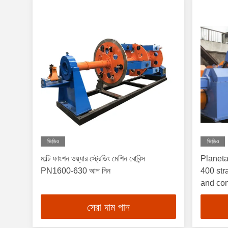
ভিডিও
ভিডিও
মাল্টি ফাংশন ওয়্যার স্ট্রেডিং মেশিন বোবিন্স
Planeta
PN1600-630 আপ নিন
400 stranding copper, Aluminum wire
and con
OPGW, 
সেরা দাম পান