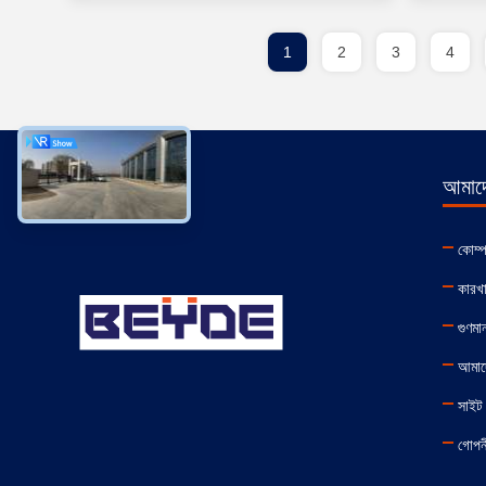
1
2
3
4
আমাদে
কোম্
কারখা
গুণমান
আমাদ
সাইট 
গোপনী