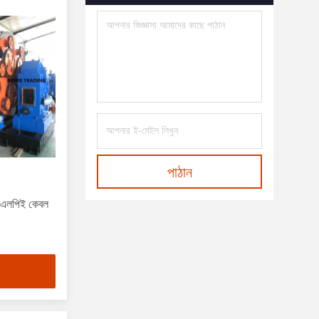
পাঠান
সএলপিই কেবল