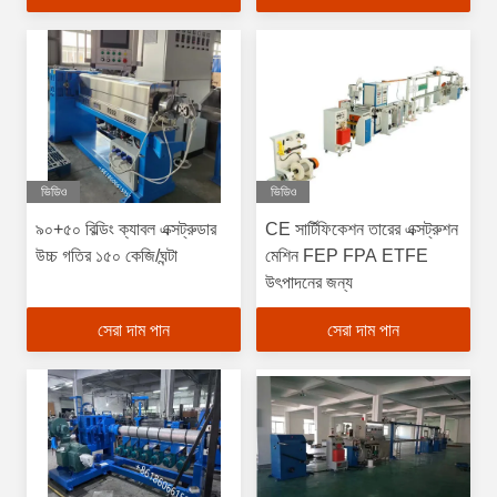
ভিডিও
ভিডিও
৯০+৫০ বিল্ডিং ক্যাবল এক্সট্রুডার
CE সার্টিফিকেশন তারের এক্সট্রুশন
উচ্চ গতির ১৫০ কেজি/ঘন্টা
মেশিন FEP FPA ETFE
উৎপাদনের জন্য
সেরা দাম পান
সেরা দাম পান