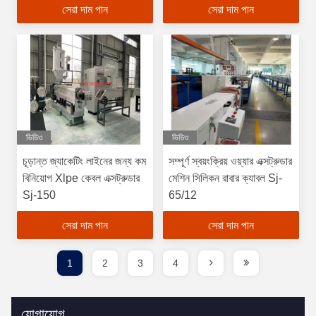
সেরা দাম পান
সেরা দাম পান
ভিডিও
ভিডিও
চূড়ান্ত জ্যাকেটিং লাইনের জন্য কম
সম্পূর্ণ স্বয়ংক্রিয় ওয়্যার এক্সট্রুডার
বিনিয়োগ Xlpe কেবল এক্সট্রুডার
মেশিন সিলিকন রাবার ক্যাবল Sj-
Sj-150
65/12
সেরা দাম পান
সেরা দাম পান
1
2
3
4
যোগাযোগ