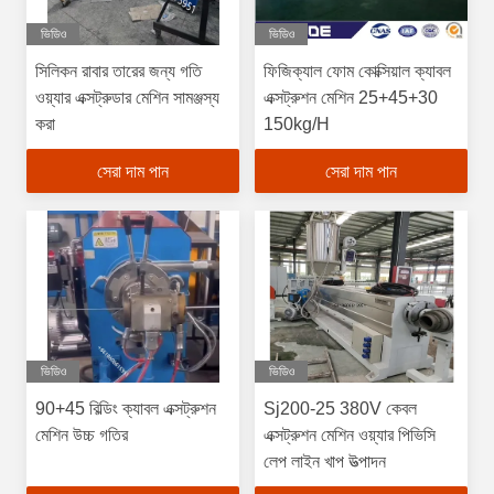
ভিডিও
ভিডিও
সিলিকন রাবার তারের জন্য গতি
ফিজিক্যাল ফোম কোক্সিয়াল ক্যাবল
ওয়্যার এক্সট্রুডার মেশিন সামঞ্জস্য
এক্সট্রুশন মেশিন 25+45+30
করা
150kg/H
সেরা দাম পান
সেরা দাম পান
ভিডিও
ভিডিও
90+45 বিল্ডিং ক্যাবল এক্সট্রুশন
Sj200-25 380V কেবল
মেশিন উচ্চ গতির
এক্সট্রুশন মেশিন ওয়্যার পিভিসি
লেপ লাইন খাপ উত্পাদন