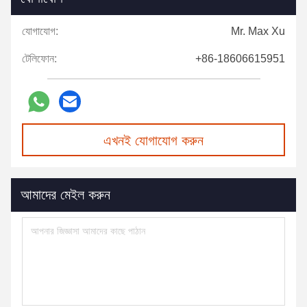
যোগাযোগ:
Mr. Max Xu
টেলিফোন:
+86-18606615951
এখনই যোগাযোগ করুন
আমাদের মেইল করুন