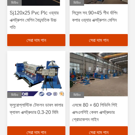
ভিডিও
ভিডিও
Sj120x25 Pvc Plc ওয়্যার
সিমেন্স সহ 90+45 শীথ র্যাপিং
এক্সট্রুশন মেশিন বৈদ্যুতিক উচ্চ
কপার ওয়্যার এক্সট্রুশন মেশিন
গতি
সেরা দাম পান
সেরা দাম পান
ভিডিও
ভিডিও
ফ্লুরোপ্লাস্টিক টেফলন ডাবল কালার
এসজে 80 + 60 পিভিসি পিই
ক্যাবল এক্সট্রুডার 0.3-20 মিমি
এক্সএলপিই কেবল এক্সট্রুডার
প্রোডাকশন লাইন
সেরা দাম পান
সেরা দাম পান