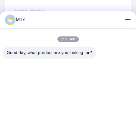
Max
পাঠান
1:30 AM
Good day, what product are you looking for?
BEYDE TRADING CO.,LTD
max@beyde.cn
+86-18606615951
বাওন্টুন গ্রাম, শাওয়া টাউন, হেজিয়ান সিটি, ক্যাংঝো সিটি, হেবেই প্রদেশ, চীন