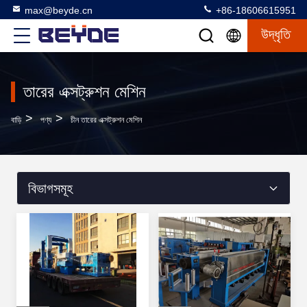
max@beyde.cn
+86-18606615951
উদ্ধৃতি
তারের এক্সট্রুশন মেশিন
>
>
বাড়ি
পণ্য
চীন তারের এক্সট্রুশন মেশিন
বিভাগসমূহ