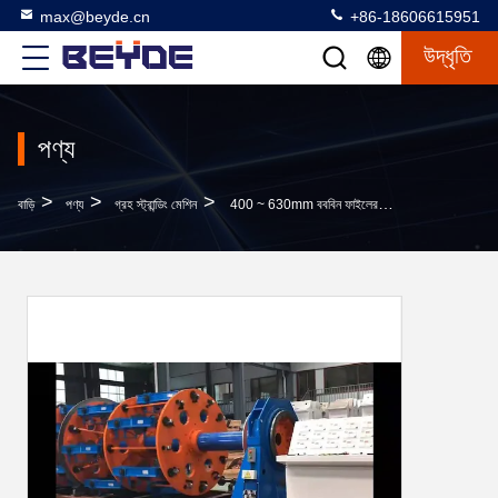
max@beyde.cn
+86-18606615951
উদ্ধৃতি
পণ্য
>
>
>
বাড়ি
পণ্য
গ্রহ স্ট্রান্ডিং মেশিন
400 ~ 630mm বববিন ফাইলের আকার স্ট্র্যান্ডিং মেশিন গ্রহের ইস্পাত তারের Armoring মেশিন