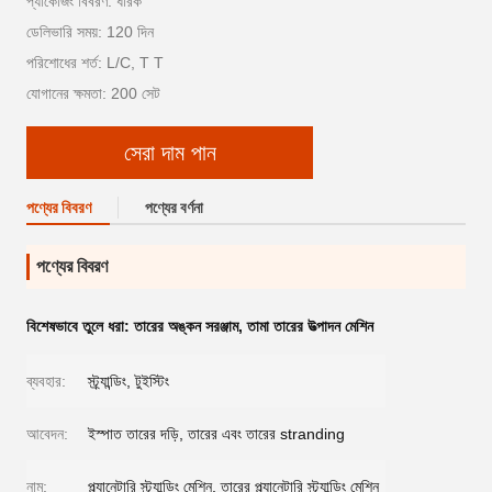
প্যাকেজিং বিবরণ: ধারক
ডেলিভারি সময়: 120 দিন
পরিশোধের শর্ত: L/C, T T
যোগানের ক্ষমতা: 200 সেট
সেরা দাম পান
পণ্যের বিবরণ
পণ্যের বর্ণনা
পণ্যের বিবরণ
বিশেষভাবে তুলে ধরা:
তারের অঙ্কন সরঞ্জাম
,
তামা তারের উত্পাদন মেশিন
ব্যবহার:
স্ট্র্যান্ডিং, টুইস্টিং
আবেদন:
ইস্পাত তারের দড়ি, তারের এবং তারের stranding
নাম:
প্ল্যানেটারি স্ট্র্যান্ডিং মেশিন, তারের প্ল্যানেটারি স্ট্র্যান্ডিং মেশিন