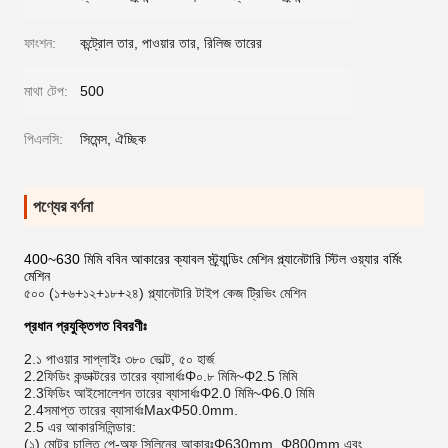
ফাংশন:
কন্ট্রোল তার, পাওয়ার তার, রিলিজ তারের
মাথা টেপ:
500
পিএলসি:
সিমেন্স, ঐচ্ছিক
পণ্যের বর্ণনা
400~630 মিমি ববিন আকারের ক্যাবল স্ট্র্যান্ডিং মেশিন প্ল্যানেটারি স্টিল ওয়্যার বর্মিং
মেশিন
৫০০ (১+৬+১২+১৮+২৪) প্ল্যানেটারি টাইপ কেজ ট্রিভিং মেশিন
প্রধান প্রযুক্তিগত বিবরণীঃ
2.১ পাওয়ার সাপ্লাইঃ ৩৮০ ভোল্ট, ৫০ হার্জ
2.2
ফিডিং কন্ডাক্টরের তারের ব্যাসার্ধঃ
Φ০.৮ মিমি
~
Φ2.5 মিমি
2.3
ফিডিং আইসোলেশন তারের ব্যাসার্ধঃ
Φ2.0 মিমি
~
Φ6.0 মিমি
2.4
সমাপ্ত তারের ব্যাসার্ধঃ
MaxΦ50.0mm
.
2.5 এর আকার
সিলিন্ডার:
(১) মোটর চালিত পে-অফ সিলিনের আকারঃ
Φ630mm, Φ800mm এবং