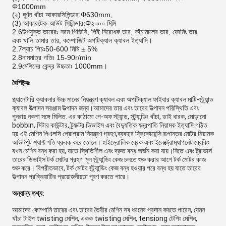
Φ1000mm
(২) ঘূর্ণন খাঁচা আকার
সিলিন্ডার:
Φ630mm,
(3) আকার
টেক-আউট সিলিন্ডার:
Φ২০০০ মিমি
2.6
উপযুক্ত তারেরঃ নরম পিভিসি, পিই নিরোধক তার, কাঁচামালের তার, ফোমিং তার
এবং খালি তামার তার, কম্পোজিট অপটিক্যাল ক্যাবল ইত্যাদি।
2.7
ল্যাচ পিচঃ
50-600 মিমি ± 5%
2.8
নামমাত্র গতিঃ 15-90r/min
2.9
মেশিনের কেন্দ্র উচ্চতাঃ 1000mm।
বৈশিষ্ট্যঃ
প্ল্যানেটারি ক্যাবলার উচ্চ মানের নিয়ন্ত্রণ ক্যাবল এবং অপটিক্যাল ফাইবার ক্যাবল মাল্টি-স্ট্র্যান্ড
ক্যাবল উত্পাদন সরঞ্জাম উত্পাদন জন্য।আমাদের তার এবং তারের উত্পাদন পরিস্থিতি এবং
পুনরায় নকশা সঙ্গে মিলিত. এর কাঠামো পে-অফ স্ট্যান্ড, স্ট্র্যান্ডিং খাঁচা, ডাই ধারক, মোড়ানো
bobbin, মিটার কাউন্টার, ট্র্যাক্টর ডিভাইস এবং বৈদ্যুতিক যন্ত্রপাতি নিয়ামক ইত্যাদি গঠিত
হয় এই মেশিন পিএলসি প্রোগ্রাম নিয়ন্ত্রণ গ্রহণ,ব্যবহার ফ্রিকোয়েন্সি রূপান্তর মোটর নিয়ামক
আউটপুট শ্যাফ্ট গতি ধ্রুবক করে তোলে। হাইড্রোলিক ব্রেক এবং ইলেক্ট্রোম্যাগনেট ব্রেকিং
যখন মেশিন বন্ধ করা হয়, যাতে স্থিতিশীল এবং দ্রুত বন্ধ অর্জন করা যায়।নিতে এবং ট্রাভার্স
তারের ডিভাইস টর্ক মোটর গ্রহণ. মূল স্ট্র্যান্ডিং কেজ চলতে শুরু করার আগে টর্ক মোটর কাজ
শুরু করে। বিপরীতভাবে, টর্ক মোটর স্ট্র্যান্ডিং কেজ বন্ধ হওয়ার পরে বন্ধ হয় যাতে তারের
উত্পাদন প্রক্রিয়াটির প্রয়োজনীয়তা পূরণ করতে পারে।
অন্যান্য তথ্য:
আমাদের কোম্পানি তারের এবং তারের তৈরীর মেশিন সব ধরনের প্রদান করতে পারেন, যেমন
খাঁচা টাইপ twisting মেশিন, একক twisting মেশিন, tensiong টেপিং মেশিন,