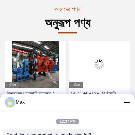
আমাদের পণ্য
অনুরূপ পণ্য
ভিডিও
ভিডিও
উচ্চমানের প্ল্যানেটারি ক্যাবলার /
500/1+6+12+18 স্ট্র্যান্ডিং
লেয়ারিং মেশিন প্রস্তুতকারক
মেশিন প্ল্যানেটারি টাইপ টুইস্টিং স্টিলের
Max
1400/1+6 পাওয়ার ক্যাবলের জন্য
তার হিস্টেরসিস টেনশন
সেরা দাম পান
সেরা দাম পান
12:37 PM
Good day, what product are you looking for?