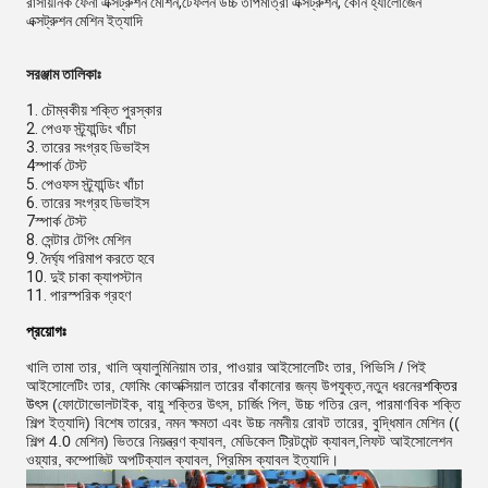
রাসায়নিক ফেনা এক্সট্রুশন মেশিন,টেফলন উচ্চ তাপমাত্রা এক্সট্রুশন, কোন হ্যালোজেন
এক্সট্রুশন মেশিন ইত্যাদি
সরঞ্জাম তালিকাঃ
1. চৌম্বকীয় শক্তি পুরস্কার
2. পেওফ স্ট্র্যান্ডিং খাঁচা
3. তারের সংগ্রহ ডিভাইস
4স্পার্ক টেস্ট
5. পেওফস স্ট্র্যান্ডিং খাঁচা
6. তারের সংগ্রহ ডিভাইস
7স্পার্ক টেস্ট
8. সেন্টার টেপিং মেশিন
9. দৈর্ঘ্য পরিমাপ করতে হবে
10. দুই চাকা ক্যাপস্টান
11. পারস্পরিক গ্রহণ
প্রয়োগঃ
খালি তামা তার, খালি অ্যালুমিনিয়াম তার, পাওয়ার আইসোলেটিং তার, পিভিসি / পিই
আইসোলেটিং তার, ফোমিং কোঅক্সিয়াল তারের বাঁকানোর জন্য উপযুক্ত,
নতুন ধরনের
শক্তির
উৎস
(
ফোটোভোলটাইক, বায়ু শক্তির উৎস, চার্জিং পিল, উচ্চ গতির রেল, পারমাণবিক শক্তি
শিল্প ইত্যাদি) বিশেষ তারের, নমন ক্ষমতা এবং উচ্চ নমনীয় রোবট তারের, বুদ্ধিমান মেশিন ((
শিল্প 4.0 মেশিন) ভিতরে নিয়ন্ত্রণ ক্যাবল, মেডিকেল ট্রিটমেন্ট ক্যাবল,
লিফট আইসোলেশন
ওয়্যার,
কম্পোজিট অপটিক্যাল ক্যাবল, প্রিমিস ক্যাবল ইত্যাদি।