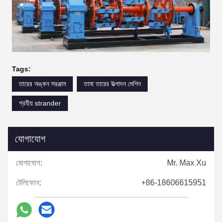
Tags:
তারের অঙ্কন সরঞ্জাম
তামা তারের উত্পাদন মেশিন
গ্রহীয় strander
যোগাযোগ
যোগাযোগ:
Mr. Max Xu
টেলিফোন:
+86-18606615951