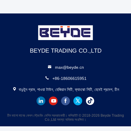
BEYDE TRADING CO.,LTD
max@beyde.cn
+86-18606615951
বাওন্টুন গ্রাম, শাওয়া টাউন, হেজিয়ান সিটি, ক্যাংঝো সিটি, হেবেই প্রদেশ, চীন
চীন ভালো মানের কেবল স্ট্রেংডিং মেশিন সরবরাহকারী। কপিরাইট © 2018-2026 Beyde Trading
Co.,Ltd সমস্ত অধিকার সংরক্ষিত।