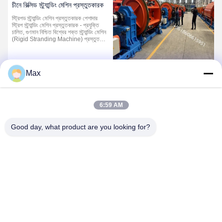
চীনে রিক্সিড স্ট্র্যান্ডিং মেশিন প্রস্তুতকারক
স্ট্রিপড স্ট্র্যান্ডিং মেশিন প্রস্তুতকারক পেশাদার
স্ট্রিপ স্ট্র্যান্ডিং মেশিন প্রস্তুতকারক - প্রযুক্তি
চালিত, গুণমান নিশ্চিত বিশ্বের শক্ত স্ট্র্যান্ডিং মেশিন
(Rigid Stranding Machine) প্রস্তুতকার
ক হিসাবে, আমরা শক্তির জন্য উচ্চ-কার্যকারিতা, উচ্চ
-নির্ভুলতা স্ট্র্যান্ডিং সরঞ্জাম সমাধান প্রদানের উপর
ফোক...
Max
1
6:59 AM
Good day, what product are you looking for?
BEYDE TRADING CO.,LTD
max@beyde.cn