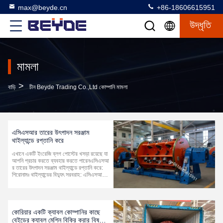
max@beyde.cn
+86-18606615951
উদ্ধৃতি
মামলা
>
বাড়ি
চীন Beyde Trading Co.,Ltd কোম্পানি মামলা
এসিএসআর তারের উৎপাদন সরঞ্জাম
থাইল্যান্ডে রপ্তানি করে
এখানে একটি ইংরেজি ব্লগ পোস্টের খসড়া রয়েছে যা
আপনি প্রচার করতে ব্যবহার করতে পারেনএসিএসআ
র তারের উৎপাদন সরঞ্জাম থাইল্যান্ডে রপ্তানি করে:
শিরোনামঃ​ থাইল্যান্ডের বিদ্যুৎ সরবরাহ: এসিএসআর
তারের উৎপাদন সরঞ্জাম রপ্তানি​ নগরায়ন, শিল্পোন্নয়ন
এবং দেশের পরিবহন নির্ভরযোগ্যতা বৃদ্ধির প্র
তিশ্রুতির কারণে থাইল্যা...
কোরিয়ার একটি ক্যাবল কোম্পানির কাছে
বেইডের ক্যাবল মেশিন বিক্রি করার বিষয়ে