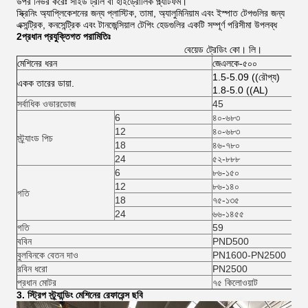
উপর নির্ভর করেঃ সাইড ট্রলি বা হাইড্রোলিক প্ল্যাটফর্ম।
স্ক্রিনিং অ্যাপ্লিকেশনের জন্য প্লাস্টিক, তামা, অ্যালুমিনিয়াম এবং ইস্পাত টেপগুলির জন্য
এক্সন্ট্রিক, কনসেন্ট্রিক এবং টানজেন্সিয়াল টেপিং হেডগুলির একটি সম্পূর্ণ পরিসীমা উপলব্ধ
2প্রধান প্রযুক্তিগত পরামিতিঃ
বেয়েড ট্রেডিং কো। লি।
মেশিনের ধরন
জেএলকে-৫০০
1.5-5.09 ((রৌপ্য)
একক তারের ডায়া.
1.8-5.0 ((AL)
সর্বাধিক ওভারডোজ
45
6
৪০-৬৮৩
12
৪০-৬৮৩
স্ট্র্যাংড পিচ
18
৪৬-৭৮০
24
৫২-৮৮৮
6
৮৬-১৫০
12
৮৬-১৪০
গতি
18
৭৫-১৩৫
24
৬৬-১৪৫৫
গতি
59
ববিন
PND500
বুলবিনকে বেতন দাও
PN1600-PN2500
রবিন ধরো
PN2500
প্রধান মোটর
৭৫ কিলোওয়াট
3. স্ট্রিপ স্ট্র্যান্ডিং মেশিনের রেফারেন্স ছবি