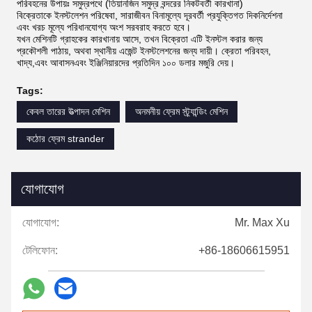
পরিবহনের উপায়ঃ সমুদ্রপথে (তিয়ানজিন সমুদ্র বন্দরের নিকটবর্তী কারখানা)
বিক্রেতাকে ইনস্টলেশন পরিষেবা, সারাজীবন বিনামূল্যে দূরবর্তী প্রযুক্তিগত দিকনির্দেশনা
এবং খরচ মূল্যে পরিধানযোগ্য অংশ সরবরাহ করতে হবে।
যখন মেশিনটি গ্রাহকের কারখানায় আসে, তখন বিক্রেতা এটি ইনস্টল করার জন্য
প্রকৌশলী পাঠায়, অথবা স্থানীয় এজেন্ট ইনস্টলেশনের জন্য দায়ী। ক্রেতা পরিবহন,
খাদ্য,এবং আবাসনএবং ইঞ্জিনিয়ারদের প্রতিদিন ১০০ ডলার মজুরি দেয়।
Tags:
কেবল তারের উত্পাদন মেশিন
অনমনীয় ফ্রেম স্ট্র্যান্ডিং মেশিন
কঠোর ফ্রেম strander
যোগাযোগ
যোগাযোগ:
Mr. Max Xu
টেলিফোন:
+86-18606615951