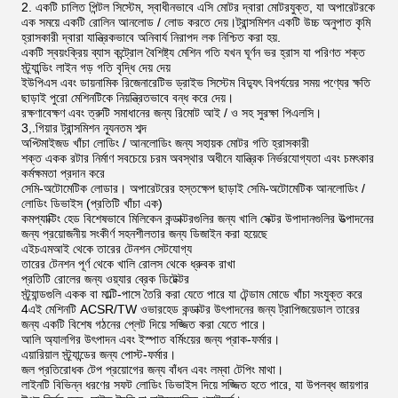
2. একটি চালিত পিন্টল সিস্টেম, স্বাধীনভাবে এসি মোটর দ্বারা মোটরযুক্ত, যা অপারেটরকে
এক সময়ে একটি রোলিন আনলোড / লোড করতে দেয়।ট্রান্সমিশন একটি উচ্চ অনুপাত কৃমি
হ্রাসকারী দ্বারা যান্ত্রিকভাবে অনিবার্য নিরাপদ লক নিশ্চিত করা হয়.
একটি স্বয়ংক্রিয় ব্যাস কন্ট্রোল বৈশিষ্ট্য মেশিন গতি যখন ঘূর্ণন ভর হ্রাস যা পরিণত শক্ত
স্ট্র্যান্ডিং লাইন গড় গতি বৃদ্ধি দেয় দেয়
ইউপিএস এবং ডায়নামিক রিজেনারেটিভ ড্রাইভ সিস্টেম বিদ্যুৎ বিপর্যয়ের সময় পণ্যের ক্ষতি
ছাড়াই পুরো মেশিনটিকে নিয়ন্ত্রিতভাবে বন্ধ করে দেয়।
রক্ষণাবেক্ষণ এবং ত্রুটি সমাধানের জন্য রিমোট আই / ও সহ সুরক্ষা পিএলসি।
3,.গিয়ার ট্রান্সমিশন ন্যূনতম শব্দ
অপ্টিমাইজড খাঁচা লোডিং / আনলোডিং জন্য সহায়ক মোটর গতি হ্রাসকারী
শক্ত একক রটার নির্মাণ সবচেয়ে চরম অবস্থার অধীনে যান্ত্রিক নির্ভরযোগ্যতা এবং চমৎকার
কর্মক্ষমতা প্রদান করে
সেমি-অটোমেটিক লোডার। অপারেটরের হস্তক্ষেপ ছাড়াই সেমি-অটোমেটিক আনলোডিং /
লোডিং ডিভাইস (প্রতিটি খাঁচা এক)
কমপ্যাক্টিং হেড বিশেষভাবে মিলিকেন কন্ডাক্টরগুলির জন্য খালি সেক্টর উপাদানগুলির উত্পাদনের
জন্য প্রয়োজনীয় সংকীর্ণ সহনশীলতার জন্য ডিজাইন করা হয়েছে
এইচএমআই থেকে তারের টেনশন সেটযোগ্য
তারের টেনশন পূর্ণ থেকে খালি রোলস থেকে ধ্রুবক রাখা
প্রতিটি রোলের জন্য ওয়্যার ব্রেক ডিটেক্টর
স্ট্র্যান্ডগুলি একক বা মাল্টি-পাসে তৈরি করা যেতে পারে যা টেন্ডাম মোডে খাঁচা সংযুক্ত করে
4এই মেশিনটি ACSR/TW ওভারহেড কন্ডাক্টর উৎপাদনের জন্য ট্রাপিজয়েডাল তারের
জন্য একটি বিশেষ গঠনের প্লেট দিয়ে সজ্জিত করা যেতে পারে।
আলি অ্যালগির উৎপাদন এবং ইস্পাত বর্মিংয়ের জন্য প্রাক-ফর্মার।
এয়ারিয়াল স্ট্র্যান্ডের জন্য পোস্ট-ফর্মার।
জল প্রতিরোধক টেপ প্রয়োগের জন্য বাঁধন এবং লম্বা টেপিং মাথা।
লাইনটি বিভিন্ন ধরণের সফট লোডিং ডিভাইস দিয়ে সজ্জিত হতে পারে, যা উপলব্ধ জায়গার