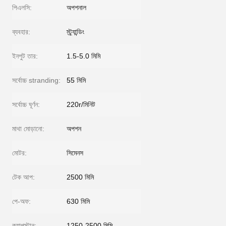
পিএলসি:
অপশনাল
ব্যবহার:
স্ট্র্যান্ডিং
ইনপুট তার:
1.5-5.0 মিমি
সর্বোচ্চ stranding:
55 মিমি
সর্বোচ্চ ঘূর্ণন:
220r/মিনিট
মাথা মোড়ানো:
অপশন
মোটর:
সিমেনস
টেক আপ:
2500 মিমি
পে-অফ:
630 মিমি
ক্যাপস্টান:
1250-2500 মিমি