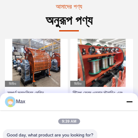
আমাদের পণ্য
অনুরূপ পণ্য
ভিডিও
ভিডিও
সম্পূর্ণ স্বয়ংক্রিয় মেশিন
স্ট্রিপ ফ্রেম ওয়্যার স্ট্র্যান্ডিং এবং
জেএলকে-৬+১২+১৮+২৪/৫০০
টুইস্ট মেশিন / পাওয়ার ক্যাবল স্ট্র্যান্ডিং
Max
স্ট্রিপিং মেশিন
মেশিন
সেরা দাম পান
সেরা দাম পান
9:39 AM
Good day, what product are you looking for?