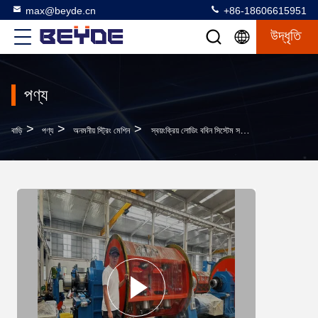
max@beyde.cn
+86-18606615951
উদ্ধৃতি
পণ্য
>
>
>
বাড়ি
পণ্য
অনমনীয় স্ট্রিং মেশিন
স্বয়ংক্রিয় লোডিং ববিন সিস্টেম সহ JLK-500/61 ওয়্যার রিজিড স্ট্র্যান্ডিং মেশিন