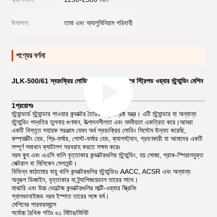
উপাদান:
তামা এবং অ্যালুমিনিয়াম পরিবাহী
পণ্যের বর্ণনা
JLK-500/61 স্বয়ংক্রিয় লোডিং ববিন সিস্টেমের সাথে স্ট্রিপড ওয়্যার স্ট্র্যান্ডিং মেশিন
1প্রয়োগঃ
স্ট্র্যান্ডার্ড স্ট্র্যান্ডার পাওয়ার কন্ডাক্টর তৈরির জন্য শ্রেষ্ঠ যন্ত্র। এটি স্ট্র্যান্ডার যা অন্যান্য
স্ট্র্যান্ডিং পদ্ধতির তুলনায় গুণমান, উত্পাদনশীলতা এবং নমনীয়তা একত্রিত করে।আমরা
একটি বিস্তৃত সহায়ক সরঞ্জাম যেমন অর্ধ স্বয়ংক্রিয় লোডিং সিস্টেম উন্নত করেছি,
কম্প্যাক্টিং হেড, প্রি-ফর্মার, পোস্ট-ফর্মার হেড, ক্যাপস্ট্যান, গ্রহণকারী যা আমাদের একটি
সম্পূর্ণ সমাধান ক্যাটালগ সরবরাহ করতে সক্ষম করেঃ
নরম ক্যু এবং এএসি খালি বৃত্তাকার কন্ডাক্টরগুলির স্ট্র্যান্ডিং, হয় সোজা, প্রাক-স্পিরালযুক্ত
সেক্টরাল বা মিলিকেন সেগমেন্ট।
বিভিন্ন কাঠামোর বায়ু খালি কন্ডাক্টরগুলির স্ট্র্যান্ডিংঃ AACC, ACSR এবং অন্যান্য
অনুরূপ ডিজাইন, বৃত্তাকার বা ট্র্যাপিজয়েডাল তারের সাথে।
মাঝারি এবং উচ্চ ভোল্টেজ কন্ডাক্টরগুলির মাল্টি-ওয়্যার স্ক্রিনিং
গ্যালভানাইজড নরম ইস্পাত তারের সঙ্গে বর্ম।
মেশিনের পারফরম্যান্স
সর্বোচ্চ রৈখিক গতিঃ ৬১ মিটার/মিনিট