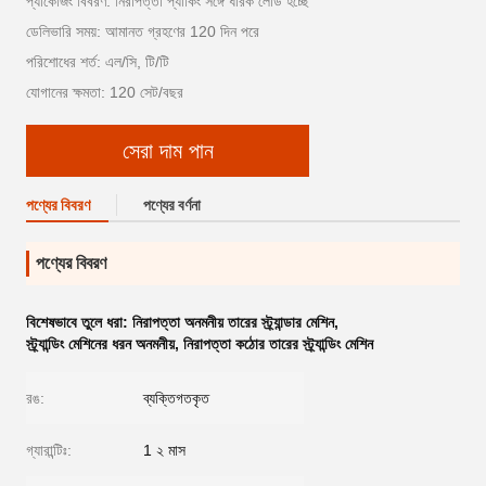
প্যাকেজিং বিবরণ: নিরাপত্তা প্যাকিং সঙ্গে ধারক লোড হচ্ছে
ডেলিভারি সময়: আমানত গ্রহণের 120 দিন পরে
পরিশোধের শর্ত: এল/সি, টি/টি
যোগানের ক্ষমতা: 120 সেট/বছর
সেরা দাম পান
পণ্যের বিবরণ
পণ্যের বর্ণনা
পণ্যের বিবরণ
বিশেষভাবে তুলে ধরা:
নিরাপত্তা অনমনীয় তারের স্ট্র্যান্ডার মেশিন
,
স্ট্র্যান্ডিং মেশিনের ধরন অনমনীয়
,
নিরাপত্তা কঠোর তারের স্ট্র্যান্ডিং মেশিন
রঙ:
ব্যক্তিগতকৃত
গ্যারান্টিঃ:
1 ২ মাস