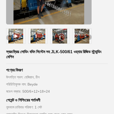
স্বয়ংক্রিয় লোডিং ববিন সিস্টেম সহ JLK-500/61 ওয়্যার রিজিড স্ট্র্যান্ডিং
মেশিন
পণ্যের বিবরণ
উৎপত্তি স্থল: হেজিয়ান, চীন
পরিচিতিমুলক নাম: Beyde
মডেল নম্বার: 500/6+12+18+24
পেমেন্ট ও শিপিংয়ের শর্তাবলী
ন্যূনতম চাহিদার পরিমাণ: 1 সেট