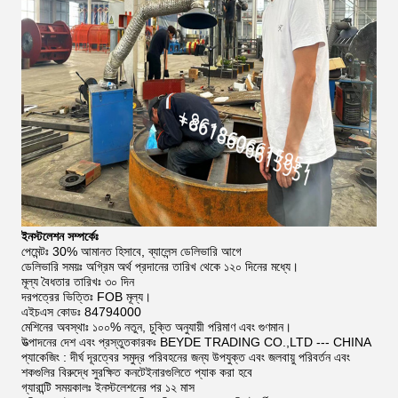
ইনস্টলেশন সম্পর্কেঃ
পেমেন্টঃ 30% আমানত হিসাবে, ব্যালেন্স ডেলিভারি আগে
ডেলিভারি সময়ঃ অগ্রিম অর্থ প্রদানের তারিখ থেকে ১২০ দিনের মধ্যে।
মূল্য বৈধতার তারিখঃ ৩০ দিন
দরপত্রের ভিত্তিঃ FOB মূল্য।
এইচএস কোডঃ 84794000
মেশিনের অবস্থাঃ ১০০% নতুন, চুক্তি অনুযায়ী পরিমাণ এবং গুণমান।
উত্পাদনের দেশ এবং প্রস্তুতকারকঃ BEYDE TRADING CO.,LTD --- CHINA
প্যাকেজিং : দীর্ঘ দূরত্বের সমুদ্র পরিবহনের জন্য উপযুক্ত এবং জলবায়ু পরিবর্তন এবং
শকগুলির বিরুদ্ধে সুরক্ষিত কনটেইনারগুলিতে প্যাক করা হবে
গ্যারান্টি সময়কালঃ ইনস্টলেশনের পর ১২ মাস