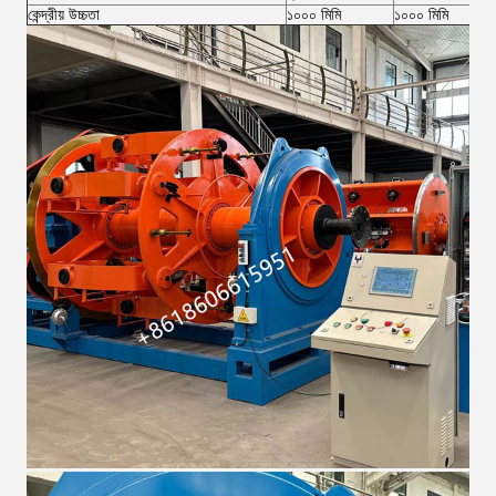
কেন্দ্রীয় উচ্চতা
১০০০ মিমি
১০০০ মিমি