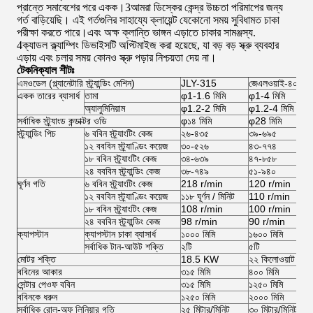
প্রান্তে সমাবেশের পরে একক।3আমরা ডিস্কের কেন্দ্র উচ্চতা পরিমাপের জন্য
গর্ত বাড়িয়েছি। এই গর্তগুলির সাহায্যে ক্লায়েন্ট যেকোনো সময় সুবিধামত চাকা
পরীক্ষা করতে পারে।এবং অক্ষ ক্লান্তি ভাঙ্গন এড়াতে চাকার সামঞ্জস্য.
4ক্যাডল ক্ল্যাম্পিং ডিভাইসটি অপ্টিমাইজ করা হয়েছে, যা বড় বড় স্ক্রু ব্যবহার
এড়ায় এবং চলার সময় কোনও স্ক্রু পড়ার নিশ্চয়তা দেয় না।
টেকনিক্যাল শীটঃ
এম
ওডেল (প্ল্যানেটারি স্ট্র্যান্ডিং মেশিন)
JLY-315
জেএলওয়াই-৪০০
একক তারের ব্যাসার্ধ
তামা
φ1-1.6 মিমি
φ1-4 মিমি
অ্যালুমিনিয়াম
φ1.2-2 মিমি
φ1.2-4 মিমি
সর্বাধিক স্ট্র্যাংড কন্ডাক্টর ওডি
φ১৪ মিমি
φ28 মিমি
স্ট্র্যান্ডিং পিচ
৬ ববিন স্ট্র্যাংটিং কেজ
২৬-৪৩৫
৩৯-৬৯৫
১২ বববিন স্ট্র্যাণ্ডিং কয়েজ
৩০-৫২৬
৪৩-৭৭৪
১৮ ববিন স্ট্র্যাংটিং কেজ
৩৪-৬৩৯
৪৭-৮৫৮
২৪ বববিন স্ট্র্যান্ডিং কেজ
৩৮-৭৪৯
৫১-৯৪০
ঘূর্ণন গতি
৬ ববিন স্ট্র্যাংটিং কেজ
218 r/min
120 r/min
১২ বববিন স্ট্র্যাণ্ডিং কয়েজ
১১৮ ঘূর্ণন / মিনিট
110 r/min
১৮ ববিন স্ট্র্যাংটিং কেজ
108 r/min
100 r/min
২৪ বববিন স্ট্র্যান্ডিং কেজ
98 r/min
90 r/min
ক্যাপস্টান
ক্যাপস্টান চাকা ব্যাসার্ধ
১০০০ মিমি
১৬০০ মিমি
সর্বাধিক টান-আউট শক্তি
২টি
৫টি
মোটর শক্তি
18.5 KW
২২ কিলোওয়াট
ববিনের আকার
৩১৫ মিমি
৪০০ মিমি
সেন্টার পেওফ ববিন
৩১৫ মিমি
১২৫০ মিমি
ববিনকে ধরুন
১২৫০ মিমি
২০০০ মিমি
সর্বাধিক রোল-অফ লিনিয়ার গতি
২৫ মিটার/মিনিট
৩০ মিটার/মিনিট