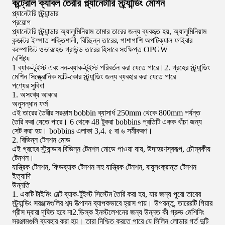
কন্ট্রোল ক্যাবল তৈরীর প্ল্যানেটারি স্ট্র্যান্ডিং মেশিন
প্ল্যানেটারি স্ট্র্যান্ডার
প্রয়োগ
প্ল্যানেটারি স্ট্র্যান্ডার অ্যালুমিনিয়াম তামার তারের জন্য ব্যবহৃত হয়, অ্যালুমিনিয়াম
কন্ডাক্টর ইস্পাত শক্তিশালী, বিচ্ছিন্ন তারের, পাশাপাশি অপটিক্যাল ফাইবার
কম্পোজিট ওভারহেড গ্রাউন্ড তারের হিসাবে সংক্ষিপ্ত OPGW
বৈশিষ্ট্য
1 ব্যাক-টুইস্ট এবং নন-ব্যাক-টুইস্ট পরিবর্তন করা যেতে পারে।2. গ্রহের স্ট্র্যান্ডিং
মেশিন সিঙ্ক্রোনিক মাল্টি-কোর স্ট্র্যান্ডিং জন্য ব্যবহার করা যেতে পারে
পণ্যের সুবিধা
1. অসংখ্য আকার
অনুসন্ধান ফর্ম
এই তারের তৈরীর সরঞ্জাম bobbin ব্যাসার্ধ 250mm থেকে 800mm পর্যন্ত
তৈরি করা যেতে পারে। 6 থেকে 48 টুকরা bobbins প্রতিটি একক খাঁচা জন্য
সেট করা হয়। bobbins এলাকা 3,4. ৫ বা ৬ সমীকরণ।
2. বিভিন্ন টেনশন মোড
এই গ্রহের স্ট্র্যান্ডার বিভিন্ন টেনশন মোডে পাওয়া যায়, উদাহরণস্বরূপ, চৌম্বকীয়
টেনশন।
যান্ত্রিক টেনশন, ফিডব্যাক টেনশন সহ যান্ত্রিক টেনশন, বায়ুসংক্রান্ত টেনশন
ইত্যাদি
উন্নতি
1. একটি টাইমিং বেল্ট ব্যাক-টুইস্ট সিস্টেম তৈরি করা হয়, যার জন্য পুরো তারের
স্ট্র্যান্ডিং সরঞ্জামগুলির শব্দ উত্পাদন ব্যাপকভাবে হ্রাস পায়। উপরন্তু, তারেরটি গিয়ার
গ্রীস দ্বারা দূষিত হবে না2.ডিস্ক ইনস্টলেশনের জন্য উন্নত কী গ্রুভ মেশিনিং
সরঞ্জামগুলি ব্যবহার করা হয়। তারা নিশ্চিত করতে পারে যে সিলিন লোডার গর্ত দুটি