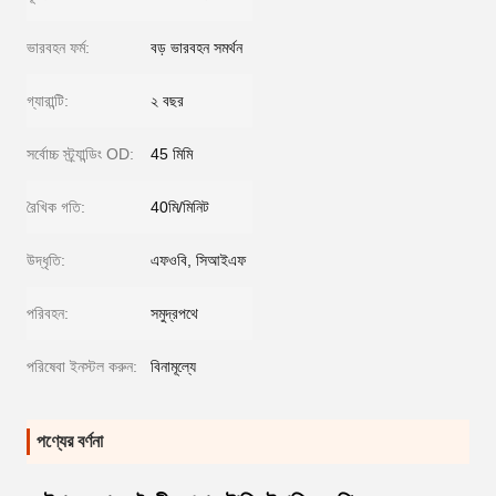
ভারবহন ফর্ম:
বড় ভারবহন সমর্থন
গ্যারান্টি:
২ বছর
সর্বোচ্চ স্ট্র্যান্ডিং OD:
45 মিমি
রৈখিক গতি:
40মি/মিনিট
উদ্ধৃতি:
এফওবি, সিআইএফ
পরিবহন:
সমুদ্রপথে
পরিষেবা ইনস্টল করুন:
বিনামূল্যে
পণ্যের বর্ণনা