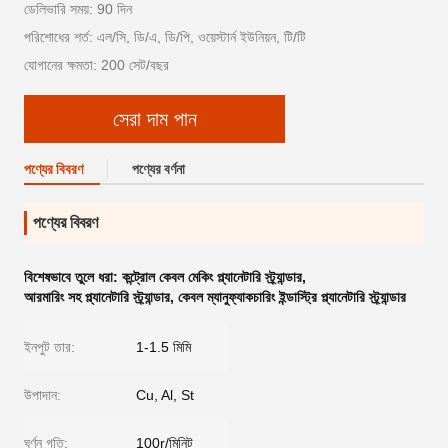
ডেলিভারি সময়: 90 দিন
পরিশোধের শর্ত: এল/সি, ডি/এ, ডি/পি, ওয়েস্টার্ন ইউনিয়ন, টি/টি
যোগানের ক্ষমতা: 200 সেট/বছর
সেরা দাম পান
পণ্যের বিবরণ
পণ্যের বর্ণনা
পণ্যের বিবরণ
বিশেষভাবে তুলে ধরা:
কন্ট্রোল কেবল মেকিং প্ল্যানেটারি স্ট্র্যান্ডার
,
আরমারিং সহ প্ল্যানেটারি স্ট্র্যান্ডার
,
কেবল ম্যানুফ্যাকচারিং ইন্ডাস্ট্রি প্ল্যানেটারি স্ট্র্যান্ডার
ইনপুট তার:
1-1.5 মিমি
উপাদান:
Cu, Al, St
ঘূর্ণন গতি:
100r/মিনিট