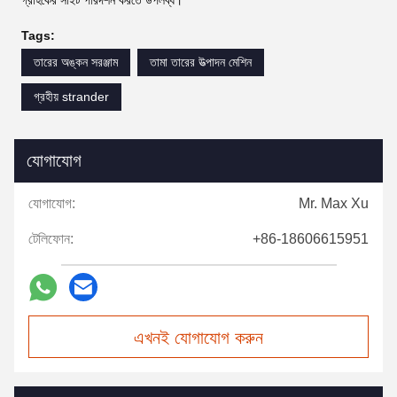
গ্রাহকের সাইট পরিদর্শন করতে উপলব্ধ।
Tags:
তারের অঙ্কন সরঞ্জাম
তামা তারের উত্পাদন মেশিন
গ্রহীয় strander
যোগাযোগ
যোগাযোগ:
Mr. Max Xu
টেলিফোন:
+86-18606615951
এখনই যোগাযোগ করুন