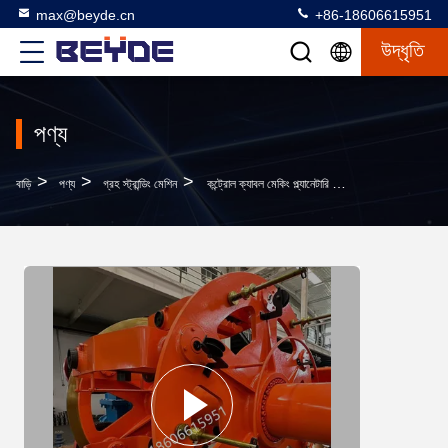
max@beyde.cn
+86-18606615951
উদ্ধৃতি
পণ্য
>
>
>
বাড়ি
পণ্য
গ্রহ স্ট্রান্ডিং মেশিন
কন্ট্রোল ক্যাবল মেকিং প্ল্যানেটারি স্ট্রেন্ডার মেশিন আর্মারিং সহ