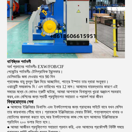
বাণিজ্যিক শর্তাবলী
অর্থ প্রদানের শর্তাবলীঃ EXW/FOB/CIF
পেমেন্টের শর্তাবলীঃ টেলিগ্রাফিক ট্রান্সফার।
ডেলিভারিঃ জমা দেওয়ার পরে 90 দিন
প্যাকেজঃ বায়ু বুদবুদ ফিল্ম দিয়ে আচ্ছাদিত, পাত্রে ইস্পাত তার দ্বারা সংযুক্ত।
ওয়ারেন্টি সময়কালঃ বি / এল তারিখের পরে 12 মাস। আমাদের দায়বদ্ধতার কারণে এই
সময়ের মধ্যে যে কোনও ত্রুটি ঘটেছে, আমরা আপনাকে বিনামূল্যে খুচরা যন্ত্রাংশ সরবরাহ
করব,এবং মেশিনের জন্য স্থায়ী প্রযুক্তিগত সহায়তা ও পরামর্শ সারা জীবন
বিক্রয়োত্তর সেবা
● আমাদের ইঞ্জিনিয়ার ডিবাগিং এবং ইনস্টলেশনের জন্য গ্রাহকের সাইটে যাবে যখন মেশিন
তার কারখানায় পৌঁছে যাবে। গ্রাহককে ইঞ্জিনিয়ারের ফেরার টিকিট, গন্তব্যস্থলে খাবার ও
হোটেলের ব্যবস্থা করতে হবে,আর ইনস্টলেশনের কাজ শেষ হলে আমাদের ইঞ্জিনিয়ারকে
প্রতিদিন ২০০ ডলার দিতে হবে।.
● আমরা আজীবন প্রযুক্তিগত সহায়তা প্রদান করি, এবং আমাদের প্রকৌশলী নির্দিষ্ট সময়ে