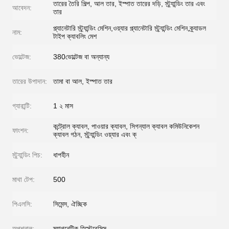
তারের তৈরি শিল্প, আল তার, ইস্পাত তারের দড়ি, স্ট্র্যান্ডিং তার এবং
আবেদন:
তার
প্ল্যানেটারি স্ট্র্যান্ডিং মেশিন,ওয়্যার প্ল্যানেটারি স্ট্র্যান্ডিং মেশিন,ক্র্যাডল
নাম:
টাইপ ক্যাবলিং মেশ
ভোল্টেজ:
380ভোল্টেজ বা অন্যান্য
তারের উপাদান:
তামা বা আল, ইস্পাত তার
গ্যারান্টি:
1 ২ মাস
কন্ট্রোল ক্যাবল, পাওয়ার ক্যাবল, সিগন্যাল ক্যাবল কমিউনিকেশন
ফাংশন:
ক্যাবল গঠন, স্ট্র্যান্ডিং ওয়্যার এবং ক্
স্ট্র্যান্ডিং পিচ:
ধাপহীন
মাথা টেপ:
500
পিএলসি:
সিমেন্স, ঐচ্ছিক
অপশনাল:
ম্যাগনেটিক হিস্টেরেসিস