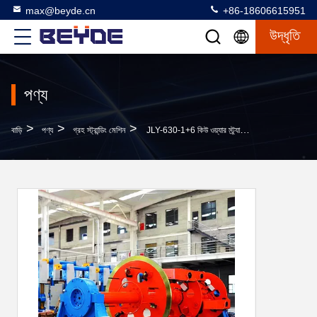
max@beyde.cn
+86-18606615951
উদ্ধৃতি
পণ্য
>
>
>
বাড়ি
পণ্য
গ্রহ স্ট্রান্ডিং মেশিন
JLY-630-1+6 কিউ ওয়্যার স্ট্র্যান্ডিং মেশিন পিছনে সুইস্ট ক্যাবলিং ইনসুলেটেড তারের সাথে