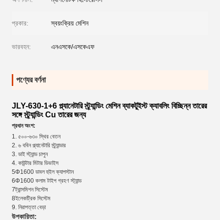
প্রকার:
স্বয়ংক্রিয় মেশিন
ভারবহন:
এনএসকে/এসকেএফ
পণ্যের বর্ণনা
JLY-630-1+6 প্ল্যানেটারি স্ট্র্যান্ডিং মেশিন ব্যাকটুইস্ট ক্যাবলিং বিচ্ছিন্ন তারের
সঙ্গে স্ট্র্যান্ডিং Cu তারের জন্য
প্রধান অংশ:
1. ৫০০-৬৩০ স্থির বেতন
2. ৬ ববিন প্ল্যানেটারি স্ট্র্যান্ডার
3. ডাই স্ট্যান্ড চাপুন
4. কাউন্টার মিটার ডিভাইস
5Φ1600 ডাবল হুইল ক্যাপস্টান
6Φ1600 কলাম টাইপ গ্রহণ স্ট্যান্ড
7ট্রান্সমিশন সিস্টেম
8ইলেকট্রিক সিস্টেম
9. নিরাপত্তা বেড়া
উপকারিতা: