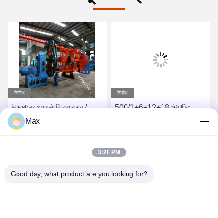
ভিডিও
ভিডিও
উচ্চমানের প্ল্যানেটারি ক্যাবলার /
500/1+6+12+18 স্ট্র্যান্ডিং
লেয়ারিং মেশিন প্রস্তুতকারক
মেশিন প্ল্যানেটারি টাইপ টুইস্টিং স্টিলের
Max
1400/1+6 পাওয়ার ক্যাবলের জন্য
তার হিস্টেরসিস টেনশন
সেরা দাম পান
সেরা দাম পান
3:28 PM
Good day, what product are you looking for?