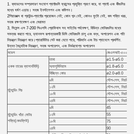
1. ক্যাডলের সম্প্রসারণ সংযোগ শ্যাফ্টগুলি ফ্রান্সের প্রযুক্তি গ্রহণ করে, যা শ্যাফ্ট এবং কীগুলির
মধ্যে ঘর্ষণ এড়ায়। সহজ ইনস্টলেশন এবং কমিশন।
2গিয়ারবক্স বা গ্রাউন্ড-শ্যাফ্টের প্রয়োজন নেই; কোন শব্দ নেই, কোনও ফুটো নেই, কম শক্তি খরচ,
সহজ রক্ষণাবেক্ষণ এবং মেরামত
3, সিমেন্স এস 7-200 পিএলসি প্রোফিবাস সহ সাইটের পর্যবেক্ষণ, বিভিন্ন মোটরগুলির মধ্যে
সমন্বয় করতে পারে, ড্যানফস রূপান্তরকারী ডিসি মোটরগুলি চালু এবং বন্ধ, অপারেশন এবং গতি
নিয়ন্ত্রণ নিয়ন্ত্রণ করে।প্যারামিটার সেট করা যেতে পারে, পরিবর্তন এবং টাচ প্যানেলে প্রদর্শিত.
উন্নত বৈদ্যুতিক নিয়ন্ত্রণ, সহজ অপারেশন, এবং নির্ভরযোগ্য অপারেশন
মডেল
জেএলআই-৫০০
তামা
ø
1.5-
ø
5.0
একক তারের ব্যাসার্ধ
মিমি
)
অ্যালুমিনিয়াম
ø
1.8-
ø
5.0
বিচ্ছিন্ন কোর
ø
2.0-
ø
8.0
৬বি
স্টেপ-লেস, নিয়মিত
১২বি
স্টেপ-লেস, নিয়মিত
স্ট্র্যান্ডিং পিচ
১৮বি
স্টেপ-লেস, নিয়মিত
২৪বি
স্টেপ-লেস, নিয়মিত
৬বি
45
১২বি
55
স্ট্র্যান্ডিং খাঁচা মোটর
শক্তি(
কেডব্লিউ
)
১৮বি
75
২৪বি
90