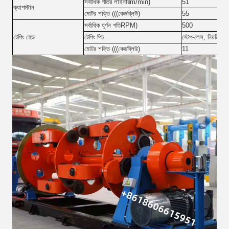
সর্বাধিক গতির লাইনার
m/min
)
51
ক্যাপস্টান
মোটর শক্তি (((
কেডব্লিউ
)
55
সর্বাধিক ঘূর্ণন গতি
RPM
)
500
টেপিং হেড
টেপিং পিচ
স্টেপ-লেস, নিয়মিত
মোটর শক্তি (((
কেডব্লিউ
)
11