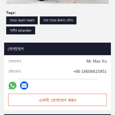
Tags:
তারের অঙ্কন সরঞ্জাম
তামা তারের উত্পাদন মেশিন
গ্রহীয় strander
যোগাযোগ
যোগাযোগ:
Mr. Max Xu
টেলিফোন:
+86-18606615951
এখনই যোগাযোগ করুন