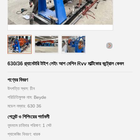
630/36 প্ল্যানেটারি টাইপ লেইং আপ মেশিন Rvv মাল্টিকোর কন্ট্রোল কেবল
পণ্যের বিবরণ
উৎপত্তি স্থল: চীন
পরিচিতিমুলক নাম: Beyde
মডেল নম্বার: 630 36
পেমেন্ট ও শিপিংয়ের শর্তাবলী
ন্যূনতম চাহিদার পরিমাণ: 1 সেট
প্যাকেজিং বিবরণ: ধারক