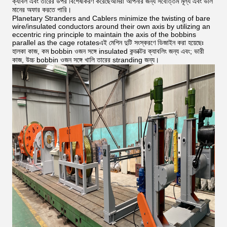
ক্যাবল এবং তারের উপর বিশেষীকরণ করেছেআমরা আপনার জন্য সর্বোত্তম মূল্য এবং ভাল
মানের অফার করতে পারি।
Planetary Stranders and Cablers minimize the twisting of bare
wire/insulated conductors around their own axis by utilizing an
eccentric ring principle to maintain the axis of the bobbins
parallel as the cage rotatesএই মেশিন দুটি সংস্করণে ডিজাইন করা হয়েছেঃ
হালকা কাজ, কম bobbin ওজন সঙ্গে insulated কন্ডাক্টর ক্যাবলিং জন্য এবং; ভারী
কাজ, উচ্চ bobbin ওজন সঙ্গে খালি তারের stranding জন্য।