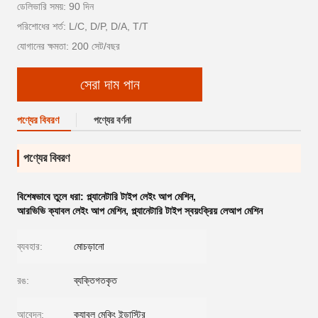
ডেলিভারি সময়: 90 দিন
পরিশোধের শর্ত: L/C, D/P, D/A, T/T
যোগানের ক্ষমতা: 200 সেট/বছর
সেরা দাম পান
পণ্যের বিবরণ
পণ্যের বর্ণনা
পণ্যের বিবরণ
বিশেষভাবে তুলে ধরা:
প্ল্যানেটারি টাইপ লেইং আপ মেশিন
,
আরভিভি ক্যাবল লেইং আপ মেশিন
,
প্ল্যানেটারি টাইপ স্বয়ংক্রিয় লেআপ মেশিন
ব্যবহার:
মোচড়ানো
রঙ:
ব্যক্তিগতকৃত
আবেদন:
ক্যাবল মেকিং ইন্ডাস্ট্রি