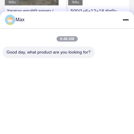
ভিডিও
ভিডিও
উচ্চমানের প্ল্যানেটারি ক্যাবলার /
500/1+6+12+18 স্ট্র্যান্ডিং
লেয়ারিং মেশিন প্রস্তুতকারক
মেশিন প্ল্যানেটারি টাইপ টুইস্টিং স্টিলের
Max
1400/1+6 পাওয়ার ক্যাবলের জন্য
তার হিস্টেরসিস টেনশন
সেরা দাম পান
সেরা দাম পান
6:48 AM
Good day, what product are you looking for?
BEYDE TRADING CO.,LTD
max@beyde.cn
+86-18606615951
বাওন্টুন গ্রাম, শাওয়া টাউন, হেজিয়ান সিটি, ক্যাংঝো সিটি, হেবেই প্রদেশ, চীন