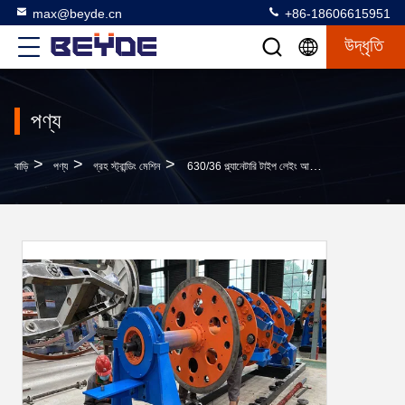
max@beyde.cn
+86-18606615951
উদ্ধৃতি
পণ্য
>
>
>
বাড়ি
পণ্য
গ্রহ স্ট্রান্ডিং মেশিন
630/36 প্ল্যানেটারি টাইপ লেইং আপ মেশিন Rvv মাল্টিকোর কন্ট্রোল কেবল