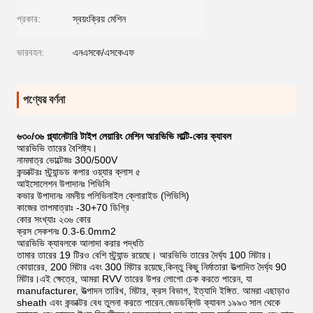
প্রকার:
স্বয়ংক্রিয় মেশিন
ভারবহন:
এনএসকে/এসকেএফ
পণ্যের বর্ণনা
৬৩০/৩৬ প্ল্যানেটারি টাইপ লেয়ারিং মেশিন আরভিভি মাল্টি-কোর ক্যাবল
আরভিভি তারের বৈশিষ্ট্য।
নামমাত্র ভোল্টেজঃ 300/500V
কন্ডাক্টরঃ স্ট্র্যান্ডড কপার ওয়্যার ক্লাস ৫
আইসোলেশন উপাদানঃ পিভিসি
কভার উপাদানঃ নমনীয় পলিভিনাইল ক্লোরাইড (পিভিসি)
কাজের তাপমাত্রাঃ -30+70 ডিগ্রি
কোর সংখ্যাঃ ২৩৬ কোর
ক্রস সেকশনঃ 0.3-6.0mm2
আরভিভি ক্যাবলকে আলাদা করার পদ্ধতি
তামার তারের 19 টিরও বেশি স্ট্র্যান্ড রয়েছে। আরভিভি তারের দৈর্ঘ্য 100 মিটার।
কোয়ারের, 200 মিটার এবং 300 মিটার রয়েছে,কিন্তু কিছু নির্মাতারা উত্পাদিত দৈর্ঘ্য 90
মিটার।এই ক্ষেত্রে, আমরা RVV তারের উপর লোগো চেক করতে পারেন, যা
manufacturer, উত্পাদন তারিখ, মিটার, ক্রস বিভাগ, ইত্যাদি ইঙ্গিত. আমরা এছাড়াও
sheath এবং কন্ডাক্টর বেধ তুলনা করতে পারেন.জেডডব্লিউ ক্যাবল ১৯৯৩ সাল থেকে