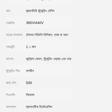
নাম:
প্ল্যানেটারি স্ট্র্যান্ডিং মেশিন
ভোল্টেজ:
380V/440V
তারের উপাদান:
টেফলন পিভিসি সিলিকন, তামা বা আল
গ্যারান্টি:
1 ২ মাস
ফাংশন:
কন্ট্রোল কেবল, স্ট্র্যান্ডিং ওয়্যার এবং তার
স্ট্র্যান্ডিং পিচ:
ধাপহীন
মাথা টেপ:
500
পিএলসি:
সিমেনস
অপশনাল:
ম্যাগনেটিক হিস্টেরেসিস