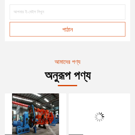
পাঠান
আমাদের পণ্য
অনুরূপ পণ্য