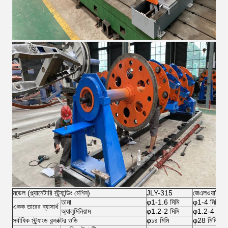
মডেল (প্ল্যানেটারি স্ট্র্যান্ডিং মেশিন)
JLY-315
জেএলওয়াই-৪
তামা
φ1-1.6 মিমি
φ1-4 মিমি
একক তারের ব্যাসার্ধ
অ্যালুমিনিয়াম
φ1.2-2 মিমি
φ1.2-4 মিমি
সর্বাধিক স্ট্র্যাংড কন্ডাক্টর ওডি
φ১৪ মিমি
φ28 মিমি