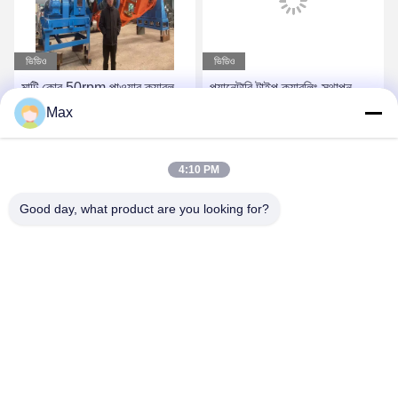
ভিডিও
ভিডিও
মাল্টি কোর 50rpm পাওয়ার ক্যাবল
প্ল্যানেটারি টাইপ ক্যাবলিং স্থাপন
মেকিং মেশিন ক্র্যাডল টাইপ
মেশিন 1250/1+4 শক্তি দক্ষ
Max
1+1+3/1250 ইকো ফ্রেন্ডলি
সেরা দাম পান
সেরা দাম পান
4:10 PM
Good day, what product are you looking for?
BEYDE TRADING CO.,LTD
max@beyde.cn
+86-18606615951