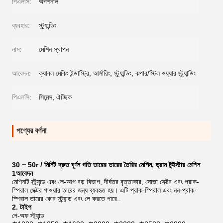
পিএলসি:
অপশনাল
ব্যবহার:
স্ট্র্যান্ডিং
নাম:
মেশিন স্থাপন
আবেদন:
ক্যাবল মেকিং ইন্ডাস্ট্রি, আর্মারিং, স্ট্র্যান্ডিং, কপার/স্টিল ওয়্যার স্ট্র্যান্ডিং
পিএলসি:
সিমেন্স, ঐচ্ছিক
পণ্যের বর্ণনা
30 ~ 50r / মিনিট দ্রুত ঘূর্ণন গতি তারের তারের তৈরির মেশিন, ড্রাম টুইস্টার মেশিন
1আবেদন
মেশিনটি স্ট্র্যান্ড এবং লে-আপ বড় বিভাগ, দীর্ঘতর বৃত্তাকার, সোজা সেক্টর এবং প্রাক-
স্পিরাল সেক্টর পাওয়ার তারের জন্য ব্যবহৃত হয়। এটি প্রাক-স্পিরাল এবং নন-প্রাক-
স্পিরাল তারের কোর স্ট্র্যান্ড এবং লে করতে পারে..
2. টাইপ
পে-অফ স্ট্যান্ড