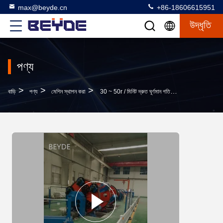
max@beyde.cn
+86-18606615951
উদ্ধৃতি
পণ্য
>
>
>
বাড়ি
পণ্য
মেশিন স্থাপন করা
30 ~ 50r / মিনিট দ্রুত ঘূর্ণমান গতি ওয়্যার কেবল মেশিন, ড্রাম টুইস্টার মেশিন