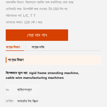
প্যাকেজিং বিবরণ: নিরাপত্তা প্যাকিং সঙ্গে কনটেইনার লোড হচ্ছে
ডেলিভারি সময়: ডিপোজিট জমা দেওয়ার 70-150 দিন পর
পরিশোধের শর্ত: L/C, T T
যোগানের ক্ষমতা: 120 সেট / বছর
সেরা দাম পান
পণ্যের বিবরণ
পণ্যের বর্ণনা
পণ্যের বিবরণ
বিশেষভাবে তুলে ধরা:
rigid frame stranding machine
,
cable wire manufacturing machines
রঙ:
ব্যক্তিগতকৃত
বৈশিষ্ট্য:
অপারেটর টাচ স্ক্রিন