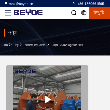
max@beyde.cn
+86-18606615951
উদ্ধৃতি
পণ্য
>
>
>
বাড়ি
পণ্য
অনমনীয় স্ট্রিং মেশিন
ওয়্যার Stranding বলিষ্ঠ কেবেল মেশিন 64 রিল লো পাওয়ার শক্তি