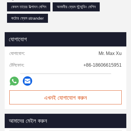
কেবল তারের উত্পাদন মেশিন
অনমনীয় ফ্রেম স্ট্র্যান্ডিং মেশিন
কঠোর ফ্রেম strander
যোগাযোগ
যোগাযোগ:
Mr. Max Xu
টেলিফোন:
+86-18606615951
এখনই যোগাযোগ করুন
আমাদের মেইল করুন