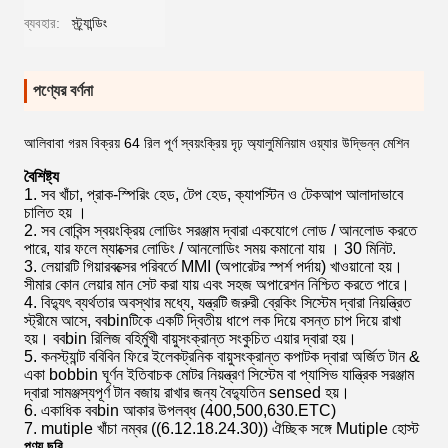
ব্যবহার:
স্ট্র্যান্ডিং
পণ্যের বর্ণনা
আলিবাবা গরম বিক্রয় 64 রিল পূর্ণ স্বয়ংক্রিয় দৃঢ় অ্যালুমিনিয়াম ওয়্যার উদ্ভিন্ন মেশিন
বৈশিষ্ট্য
1. সব খাঁচা, প্রাক-স্পিরিং হেড, টেপ হেড, ক্যাপস্টিন ও টেকআপ
আলাদাভাবে
চালিত হয়
।
2. সব বোবিন্স
স্বয়ংক্রিয় লোডিং সরঞ্জাম
দ্বারা একযোগে লোড / আনলোড করতে
পারে, যার
ফলে
ম্যাক্সের
লোডিং / আনলোডিং সময় কমানো যায়
।
30 মিনিট.
3. লেয়ারটি গিয়ারবক্সের পরিবর্তে
MMI
(অপারেটর স্পর্শ পর্দায়) খাওয়ানো হয়।
সীমার কোন লেয়ার মান সেট করা যায় এবং
সহজ অপারেশন
নিশ্চিত করতে পারে।
4. বিদ্যুৎ ব্যর্থতার অবস্থার মধ্যে, যন্ত্রটি
জরুরী ব্রেকিং সিস্টেম
দ্বারা নিয়ন্ত্রিত
স্ট্রীমে আসে, ববbinটিকে একটি দ্বিতীয় ধাপে লক দিয়ে বসন্ত চাপ দিয়ে রাখা
হয়।
ববbin রিলিজ বহির্মুখী বায়ুসংক্রান্ত সংকুচিত এয়ার দ্বারা হয়।
5. কনস্ট্যান্ট ববিবিন ফিরে ইলেকট্রনিক বায়ুসংক্রান্ত কপাটক দ্বারা অর্জিত টান &
একা bobbin ঘূর্ণন
ইতিবাচক মোটর নিয়ন্ত্রণ সিস্টেম বা প্যাসিভ যান্ত্রিক সরঞ্জাম
দ্বারা সামঞ্জস্যপূর্ণ টান বজায় রাখার জন্য বৈদ্যুতিন sensed হয়।
6.
একাধিক ববbin আকার
উপলব্ধ (400,500,630.ETC)
7.
mutiple খাঁচা নম্বর ((6.12.18.24.30)) ঐচ্ছিক সঙ্গে Mutiple হোস্ট
পণ্য ছবি