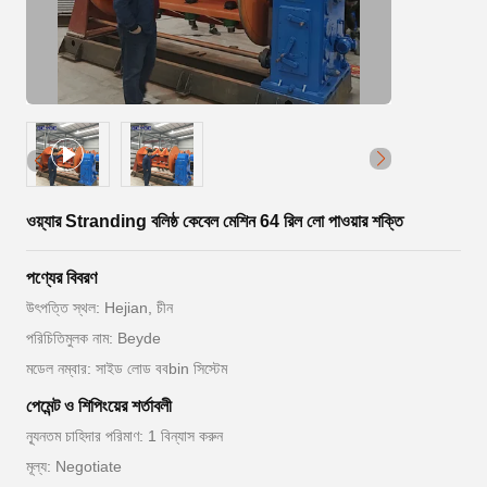
ওয়্যার Stranding বলিষ্ঠ কেবেল মেশিন 64 রিল লো পাওয়ার শক্তি
পণ্যের বিবরণ
উৎপত্তি স্থল: Hejian, চীন
পরিচিতিমুলক নাম: Beyde
মডেল নম্বার: সাইড লোড ববbin সিস্টেম
পেমেন্ট ও শিপিংয়ের শর্তাবলী
ন্যূনতম চাহিদার পরিমাণ: 1 বিন্যাস করুন
মূল্য: Negotiate