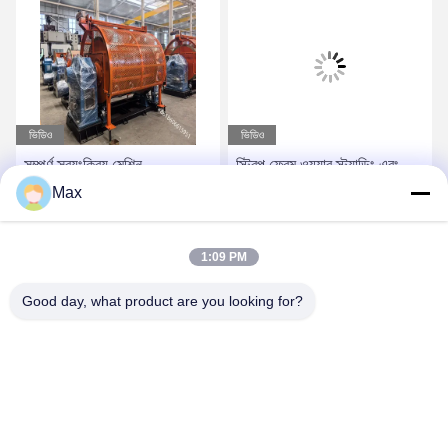
ভিডিও
ভিডিও
সম্পূর্ণ স্বয়ংক্রিয় মেশিন
স্ট্রিপ ফ্রেম ওয়্যার স্ট্র্যান্ডিং এবং
জেএলকে-৬+১২+১৮+২৪/৫০০
টুইস্ট মেশিন / পাওয়ার ক্যাবল স্ট্র্যান্ডিং
Max
স্ট্রিপিং মেশিন
মেশিন
সেরা দাম পান
সেরা দাম পান
1:09 PM
Good day, what product are you looking for?
BEYDE TRADING CO.,LTD