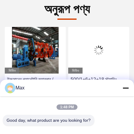
অনুরূপ পণ্য
ভিডিও
ভিডিও
উচ্চমানের প্ল্যানেটারি ক্যাবলার /
500/1+6+12+18 স্ট্র্যান্ডিং
লেয়ারিং মেশিন প্রস্তুতকারক
মেশিন প্ল্যানেটারি টাইপ টুইস্টিং স্টিলের
Max
1400/1+6 পাওয়ার ক্যাবলের জন্য
তার হিস্টেরসিস টেনশন
সেরা দাম পান
সেরা দাম পান
1:48 PM
Good day, what product are you looking for?