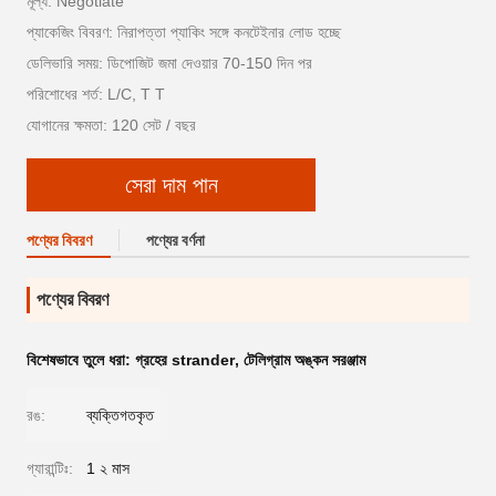
মূল্য: Negotiate
প্যাকেজিং বিবরণ: নিরাপত্তা প্যাকিং সঙ্গে কনটেইনার লোড হচ্ছে
ডেলিভারি সময়: ডিপোজিট জমা দেওয়ার 70-150 দিন পর
পরিশোধের শর্ত: L/C, T T
যোগানের ক্ষমতা: 120 সেট / বছর
সেরা দাম পান
পণ্যের বিবরণ
পণ্যের বর্ণনা
পণ্যের বিবরণ
বিশেষভাবে তুলে ধরা:
গ্রহের strander
,
টেলিগ্রাম অঙ্কন সরঞ্জাম
রঙ:
ব্যক্তিগতকৃত
গ্যারান্টিঃ:
1 ২ মাস