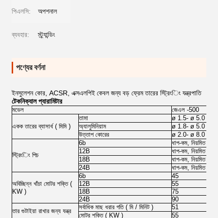
পিএলসি:
অপশনাল
ব্যবহার:
স্ট্র্যান্ডিং
পণ্যের বর্ণনা
ইনসুলেশন কোর, ACSR, এক্সএলপিই কেবল জন্য বড় ফ্রেম তারের স্ট্রিংিং যন্ত্রপাতি
টেকনিক্যাল প্যারামিটার
মডেল
জেএল -500
তামা
ø
1.5-
ø
5.0
একক তারের ব্যাসার্ধ (
মিমি
)
অ্যালুমিনিয়াম
ø
1.8-
ø
5.0
উত্তাপ কোরের
ø
2.0-
ø
8.0
6b
ধাপ-কম, নিয়মিত
12B
ধাপ-কম, নিয়মিত
স্ট্রিংিং পিচ
18B
ধাপ-কম, নিয়মিত
24B
ধাপ-কম, নিয়মিত
6b
45
অবিচ্ছিন্ন খাঁচা মোটর শক্তি (
12B
55
KW
)
18B
75
24B
90
সর্বাধিক মাছ ধরার গতি (
মি / মিনিট
)
51
তার গুটাইয়া রাখার জন্য যন্ত্র
মোটর শক্তি (
KW
)
55