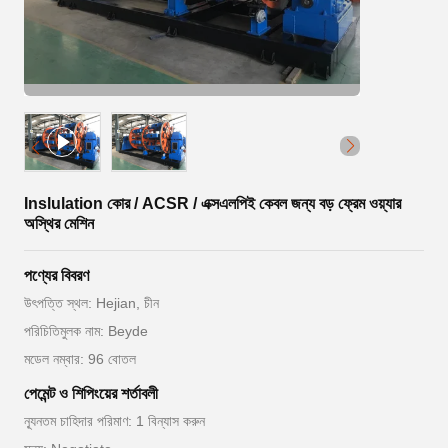
Inslulation কোর / ACSR / এক্সএলপিই কেবল জন্য বড় ফ্রেম ওয়্যার
অস্থির মেশিন
পণ্যের বিবরণ
উৎপত্তি স্থল: Hejian, চীন
পরিচিতিমুলক নাম: Beyde
মডেল নম্বার: 96 বোতল
পেমেন্ট ও শিপিংয়ের শর্তাবলী
ন্যূনতম চাহিদার পরিমাণ: 1 বিন্যাস করুন