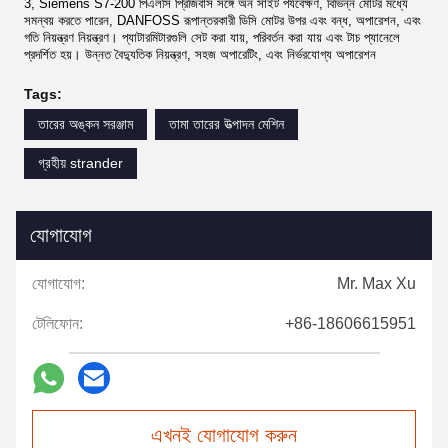
3, Siemens S7-200 পিএলসি প্রিজিবাস সঙ্গে অন সাইট পর্যবেক্ষণ, বিভিন্ন মোটর মধ্যে
সমন্বয় করতে পারেন, DANFOSS রূপান্তরকারী ডিসি মোটর উপর এবং বন্ধ, অপারেশন, এবং
গতি নিয়ন্ত্রণ নিয়ন্ত্রণ।
প্যাটারমিটারগুলি সেট করা যায়, পরিবর্তন করা যায় এবং টাচ প্যানেলে
প্রদর্শিত হয়।
উন্নত বৈদ্যুতিক নিয়ন্ত্রণ, সহজ অপারেটিং, এবং নির্ভরযোগ্য অপারেশন
Tags:
তারের অঙ্কন সরঞ্জাম
তামা তারের উত্পাদন মেশিন
গ্রহীয় strander
যোগাযোগ
যোগাযোগ:
Mr. Max Xu
টেলিফোন:
+86-18606615951
এখনই যোগাযোগ করুন