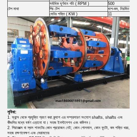
সর্বাধিক ঘূর্ণমান গতি (
RPM
)
500
টেপ মাথা
পিচ টেপ
ধাপ-কম, নিয়মিত
মোটর শক্তি (
KW
)
11
সুবিধা:
1. ফ্রান্স থেকে প্রযুক্তি গ্রহণ করা ক্র্যাশ এর সম্প্রসারণ সংযোগ shafts, shafts এবং
কীগুলির মধ্যে ঘর্ষণ এড়ানো যা।
সহজ ইনস্টলেশন এবং কমিশন।
2. গিয়ারবক্স বা স্থল শাফটের কোন প্রয়োজন নেই;
কোন গোলমাল, কোন ফুটো, কম শক্তি খরচ,
সহজ রক্ষণাবেক্ষণ এবং মেরামতের