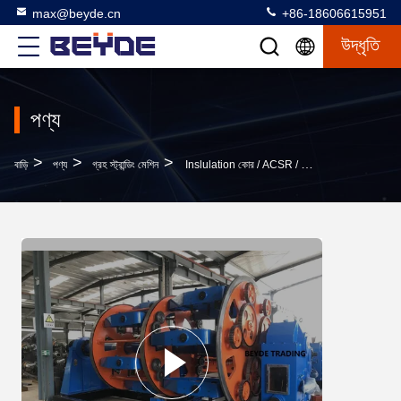
max@beyde.cn
+86-18606615951
উদ্ধৃতি
পণ্য
>
>
>
বাড়ি
পণ্য
গ্রহ স্ট্রান্ডিং মেশিন
Inslulation কোর / ACSR / এক্সএলপিই কেবল জন্য বড় ফ্রেম ওয়্যার অস্থির মেশিন