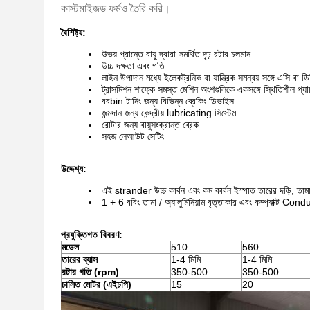
কাস্টমাইজড ফর্মও তৈরি করি।
বৈশিষ্ট্য:
উভয় প্রান্তে বায়ু দ্বারা সমর্থিত দৃঢ় রটার চলমান
উচ্চ দক্ষতা এবং গতি
লাইন উপাদান মধ্যে ইলেকট্রনিক বা যান্ত্রিক সমন্বয় সঙ্গে এসি বা 
ট্রান্সমিশন শাফ্কে সমস্ত মেশিন অংশগুলিকে একসঙ্গে স্থিতিশীল প
ববbin টানিং জন্য বিভিন্ন ব্রেকিং ডিভাইস
জন্মদান জন্য কেন্দ্রীয় lubricating সিস্টেম
রোটার জন্য বায়ুসংক্রান্ত ব্রেক
সহজ লেআউট সেটিং
উদ্দেশ্য:
এই strander উচ্চ কার্বন এবং কম কার্বন ইস্পাত তারের দড়ি, তামা ও
1 + 6 ববিং তামা / অ্যালুমিনিয়াম বৃত্তাকার এবং কম্প্যাক্ট C
প্রযুক্তিগত বিবরণ:
মডেল
510
560
তারের ব্যাস
1-4 মিমি
1-4 মিমি
রটার গতি (rpm)
350-500
350-500
চালিত মোটর (এইচপি)
15
20