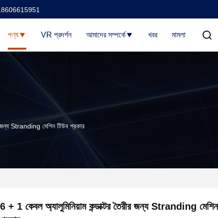
18606615951
পণ্য
VR প্রদর্শন
আমাদের সম্পর্কে
খবর
মামলা
ীর জন্য Stranding মেশিন টিউব প্রকার
6 + 1 কেবল অ্যালুমিনিয়াম কন্ডাক্টর তৈরীর জন্য Stranding মেশি