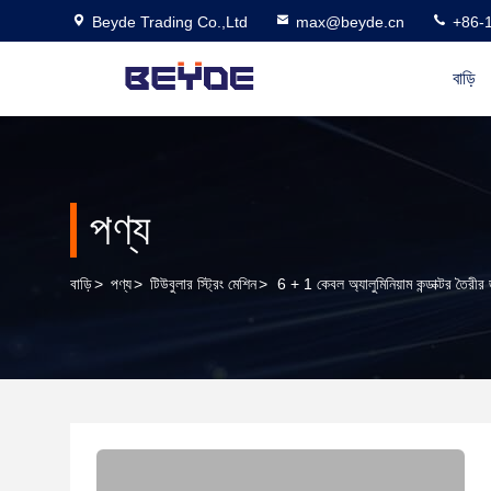
Beyde Trading Co.,Ltd
max@beyde.cn
+86-
বাড়ি
পণ্য
বাড়ি
>
পণ্য
>
টিউবুলার স্ট্রিং মেশিন
>
6 + 1 কেবল অ্যালুমিনিয়াম কন্ডাক্টর তৈর