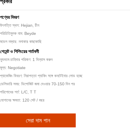
প্রকার
পণ্যের বিবরণ
উৎপত্তি স্থল: Hejian, চীন
পরিচিতিমুলক নাম: Beyde
মডেল নম্বার: নলাকার কাছাকাছি
পেমেন্ট ও শিপিংয়ের শর্তাবলী
ন্যূনতম চাহিদার পরিমাণ: 1 বিন্যাস করুন
মূল্য: Negotiate
প্যাকেজিং বিবরণ: নিরাপত্তা প্যাকিং সঙ্গে কনটেইনার লোড হচ্ছে
ডেলিভারি সময়: ডিপোজিট জমা দেওয়ার 70-150 দিন পর
পরিশোধের শর্ত: L/C, T T
যোগানের ক্ষমতা: 120 সেট / বছর
সেরা দাম পান