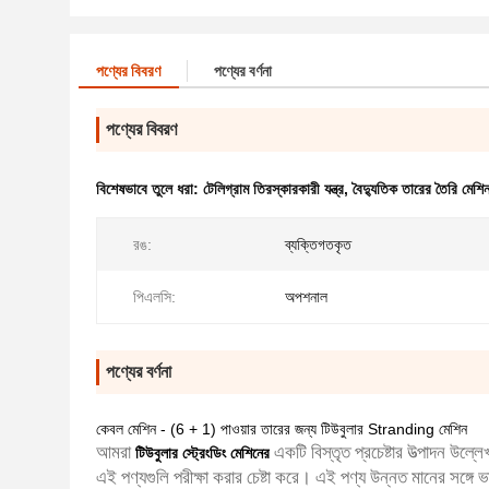
পণ্যের বিবরণ
পণ্যের বর্ণনা
পণ্যের বিবরণ
বিশেষভাবে তুলে ধরা:
টেলিগ্রাম তিরস্কারকারী যন্ত্র
,
বৈদ্যুতিক তারের তৈরি মেশি
রঙ:
ব্যক্তিগতকৃত
পিএলসি:
অপশনাল
পণ্যের বর্ণনা
কেবল মেশিন - (6 + 1) পাওয়ার তারের জন্য টিউবুলার Stranding মেশিন
আমরা
একটি বিস্তৃত প্রচেষ্টার উত্পাদন উল্ল
টিউবুলার স্ট্রেংডিং মেশিনের
এই পণ্যগুলি পরীক্ষা করার চেষ্টা করে।
এই পণ্য উন্নত মানের সঙ্গে ভ