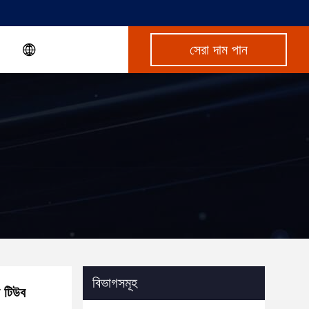
সেরা দাম পান
বিভাগসমূহ
ন টিউব