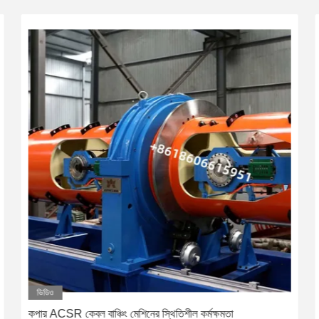
ভিডিও
কপার ACSR কেবল বাঞ্চিং মেশিনের স্থিতিশীল কর্মক্ষমতা