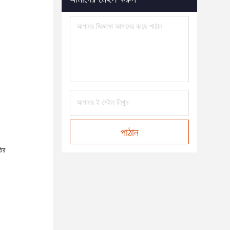
পাঠান
তির