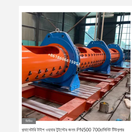
ভিডিও
লাইন
প্ল্যানেটারি টাইপ ওয়্যার টুইস্টের জন্য PN500 700r/মিনিট টিউবুলার