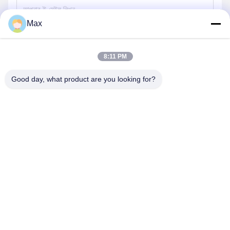
Max
পাঠান
8:11 PM
Good day, what product are you looking for?
BEYDE TRADING CO.,LTD
max@beyde.cn
+86-18606615951
বাওন্টুন গ্রাম, শাওয়া টাউন, হেজিয়ান সিটি, ক্যাংঝো সিটি, হেবেই প্রদেশ, চীন