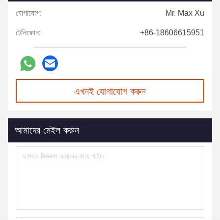
যোগাযোগ:
Mr. Max Xu
টেলিফোন:
+86-18606615951
এখনই যোগাযোগ করুন
আমাদের মেইল করুন