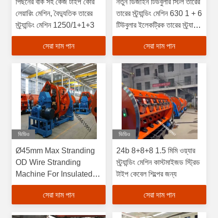
পিছনের বাঁক সহ কেজ টাইপ কোর
নতুন ডিজাইন টিউবুলার স্টিল তারের
লেয়ারিং মেশিন, বৈদ্যুতিক তারের
তারের স্ট্র্যান্ডিং মেশিন 630 1 + 6
স্ট্র্যান্ডিং মেশিন 1250/1+1+3
টিউবুলার ইলেকট্রিক তারের স্ট্র্যান্ডিং
মেশিন
সেরা দাম পান
সেরা দাম পান
ভিডিও
ভিডিও
Ø45mm Max Stranding
24b 8+8+8 1.5 মিমি ওয়্যার
OD Wire Stranding
স্ট্র্যান্ডিং মেশিন কাস্টমাইজড স্ট্রিড
Machine For Insulated
টাইপ কেবেল শিল্পের জন্য
Wire Ø2.0-Ø8.0mm ইনপুট
সেরা দাম পান
সেরা দাম পান
প্রয়োজনীয়তা