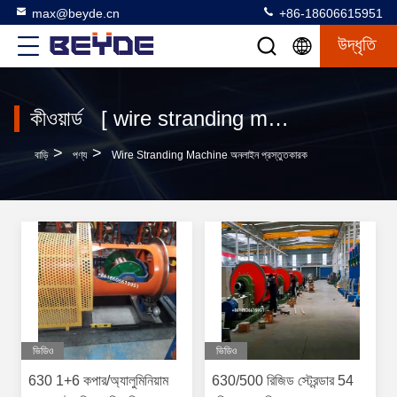
max@beyde.cn
+86-18606615951
উদ্ধৃতি
কীওয়ার্ড [ wire stranding machine ] মিল 120 পণ্য
>
>
বাড়ি
পণ্য
Wire Stranding Machine অনলাইন প্রস্তুতকারক
ভিডিও
ভিডিও
630 1+6 কপার/অ্যালুমিনিয়াম
630/500 রিজিড স্ট্রেন্ডার 54