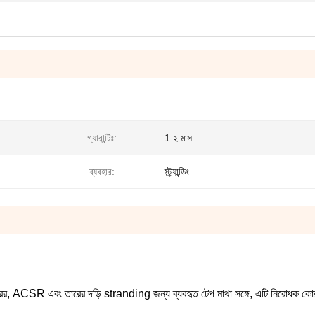
গ্যারান্টিঃ:
1 ২ মাস
ব্যবহার:
স্ট্র্যান্ডিং
ত তারের, ACSR এবং তারের দড়ি stranding জন্য ব্যবহৃত
টেপ মাথা সঙ্গে, এটি নিরোধক কো