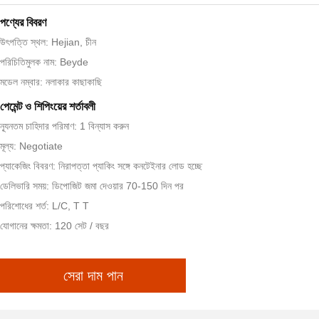
পণ্যের বিবরণ
উৎপত্তি স্থল: Hejian, চীন
পরিচিতিমুলক নাম: Beyde
মডেল নম্বার: নলাকার কাছাকাছি
পেমেন্ট ও শিপিংয়ের শর্তাবলী
ন্যূনতম চাহিদার পরিমাণ: 1 বিন্যাস করুন
মূল্য: Negotiate
প্যাকেজিং বিবরণ: নিরাপত্তা প্যাকিং সঙ্গে কনটেইনার লোড হচ্ছে
ডেলিভারি সময়: ডিপোজিট জমা দেওয়ার 70-150 দিন পর
পরিশোধের শর্ত: L/C, T T
যোগানের ক্ষমতা: 120 সেট / বছর
সেরা দাম পান