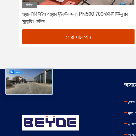
ভিডিও
লাইন
প্ল্যানেটারি টাইপ ওয়্যার টুইস্টের জন্য PN500 700r/মিনিট টিউবুলার
স্ট্র্যান্ডিং মেশিন
সেরা দাম পান
আমাদে
কোম্
কারখা
গুণমান
আমাদ