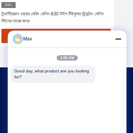
ভিডিও
ভিড
ইন্ডাস্ট্রিয়াল ওয়্যার মেকিং মেশিন 630 টাইপ টিউবুলার স্ট্র্যান্ডিং মেশিন
800/3
স্টিলের তারের জন্য
ফেন্স
সেরা দাম পান
Max
2:06 AM
Good day, what product are you looking 
for?
আমাদের সাথে যোগাযোগ
max@beyde.cn
+86-18606615951
বাওন্টুন গ্রাম, শাওয়া টাউন, হেজিয়ান সিটি, ক্যাংঝো সিটি, হেবেই
প্রদেশ, চীন