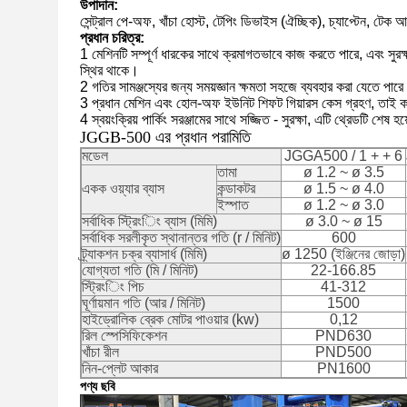
উপাদান:
সেন্ট্রাল পে-অফ, খাঁচা হোস্ট, টেপিং ডিভাইস (ঐচ্ছিক), চ্যাপ্টেন, টেক 
প্রধান চরিত্র:
1 মেশিনটি সম্পূর্ণ ধারকের সাথে ক্রমাগতভাবে কাজ করতে পারে, এবং সুরক
স্থির থাকে।
2 গতির সামঞ্জস্যের জন্য সময়জ্ঞান ক্ষমতা সহজে ব্যবহার করা যেতে পার
3 প্রধান মেশিন এবং হোল-অফ ইউনিট শিফট গিয়ারস কেস গ্রহণ, তাই 
4 স্বয়ংক্রিয় পার্কিং সরঞ্জামের সাথে সজ্জিত - সুরক্ষা, এটি থ্রেডটি শেষ
JGGB-500 এর প্রধান পরামিতি
মডেল
JGGA500 / 1 + + 6
তামা
ø 1.2 ~ ø 3.5
একক ওয়্যার ব্যাস
কন্ডাকটর
ø 1.5 ~ ø 4.0
ইস্পাত
ø 1.2 ~ ø 3.0
সর্বাধিক স্ট্রিংিং ব্যাস (মিমি)
ø 3.0 ~ ø 15
সর্বাধিক সরলীকৃত স্থানান্তর গতি (r / মিনিট)
600
ট্র্যাকশন চক্র ব্যাসার্ধ (মিমি)
ø 1250 (ইঞ্জিনের জোড়া)
যোগ্যতা গতি (মি / মিনিট)
22-166.85
স্ট্রিংিং পিচ
41-312
ঘূর্ণায়মান গতি (আর / মিনিট)
1500
হাইড্রোলিক ব্রেক মোটর পাওয়ার (kw)
0,12
রিল স্পেসিফিকেশন
PND630
খাঁচা রীল
PND500
নিন-প্লেট আকার
PN1600
পণ্য ছবি