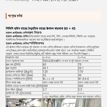
পণ্যের বর্ণনা
পিভিসি হাউস তারের বৈদ্যুতিক তারের উত্পাদন কারখানা 80 + 45
দ্রুত বিবরণঃ
ক্যাবল এক্সট্রুডার মেশিন
ক্যাবল এক্সট্রুডার মেশিন
অটোমোবাইল তারের জন্য পিই, পিপি, এসআর-পিভিসি, পিভিসি এবং অন্যান্য
প্লাস্টিকের উপাদানগুলিতে প্রয়োগ করা হয়,বিচ্ছিন্ন জ্যাকেটযুক্ত।
স্পেসিফিকেশনঃ
ক্যাবল এক্সট্রুডার মেশিন
এই উত্পাদন লাইনে রয়েছেঃ লুট ব্যারেল পে অফ মেশিন,সঠিককরণ,প্রধান মেশিন,ইনজেকশন মেশিন,কন্ট্রোল
কেস,ট্যাঙ্ক,ডাবল হুইল ক্যাপস্ট্যান,অ্যাককুলেটর,ডাবল শ্যাফ্ট গ্রহণ এবং অন্যান্য সরঞ্জাম।নির্বাচিত
সরঞ্জাম: তামার তারের প্রিহিটার,প্রিন্টার,ওডি পরিমাপ যন্ত্র,স্পার্ক পরীক্ষক এবং পিএলসি নিয়ন্ত্রণ।
সরঞ্জামের ধরন
৬০+৩৫
৭০+৩৫
বেতন প্রদানের ধরন
500-630অ্যাক্টিভ পে-অফ বা লুট ব্যারেল পে-অফ
স্ক্রু ডায় ((মিমি)
60
70
স্ক্রু অনুপাত
26:1
26:1
এক্সট্রুশন আউটপুট ((kg/h)
120
170
প্রধান মেশিনের শক্তি ((kw)
22
30
তারের স্পেসিফিকেশন ((মিমি)
Φ০.৮-৫।0
Φ1.0-6.0
শীতল করার যন্ত্র
ডাবল লেয়ার মডেল ইউ
ডাবল লেয়ার মডেল ইউ
সর্বাধিক তারের সংরক্ষণকারী দৈর্ঘ্য ((মিমি)
300
300
টানা শক্তি ((kw)
3.7
5.5
আউটলেট গতি ((m/min)
০-৮০০
০-৮০০
ধরুন
১২৪৬ স্বয়ংক্রিয় রোলিং মেশিন,প্লুম ব্লসম ফাল ব্যারেল মেশিন,শ্যাফ্ট 