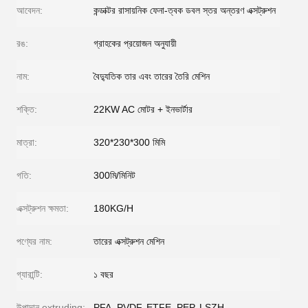
আবেদন:
কন্ডাক্টর রাসায়নিক ফেনা-ত্বক ডবল স্তর অন্তরণ এক্সট্রুশন
রঙ:
গ্রাহকের প্রয়োজন অনুযায়ী
নাম:
বৈদ্যুতিক তার এবং তারের তৈরি মেশিন
শক্তি:
22KW AC মোটর + ইনভার্টার
মাত্রা:
320*230*300 মিমি
গতি:
300মি/মিনিট
এক্সট্রুশন ক্ষমতা:
180KG/H
পণ্যের নাম:
তারের এক্সট্রুশন মেশিন
গ্যারান্টি:
১ বছর
উপাদান extruding:
PFA, PVDF, ETFE, PEP, LSZH