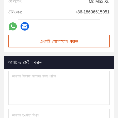
যোগাযোগ:
Mr. Max Xu
টেলিফোন:
+86-18606615951
এখনই যোগাযোগ করুন
আমাদের মেইল করুন