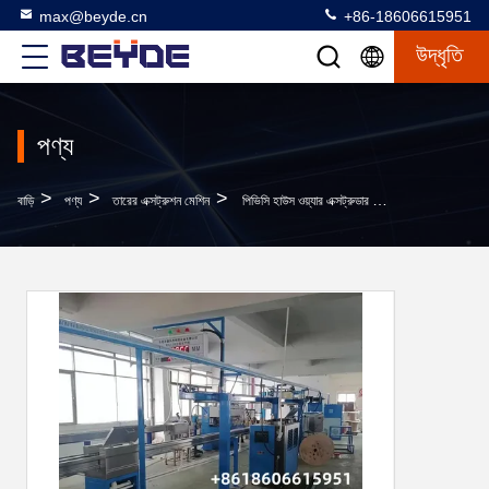
max@beyde.cn
+86-18606615951
উদ্ধৃতি
পণ্য
>
>
>
বাড়ি
পণ্য
তারের এক্সট্রুশন মেশিন
পিভিসি হাউস ওয়্যার এক্সট্রুডার মেশিন ইলেকট্রিক কেবল ম্যানুফ্যাকচারিং প্ল্যান্ট 80 + 45