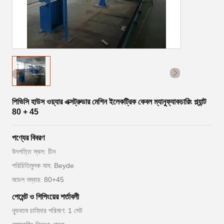
পিভিসি হাউস ওয়্যার এক্সট্রুডার মেশিন ইলেকট্রিক কেবল ম্যানুফ্যাকচারিং প্ল্যান্ট
80 + 45
পণ্যের বিবরণ
উৎপত্তি স্থল: চীন
পরিচিতিমুলক নাম: Beyde
মডেল নম্বার: 80+45
পেমেন্ট ও শিপিংয়ের শর্তাবলী
ন্যূনতম চাহিদার পরিমাণ: 1 সেট