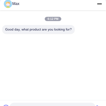
80mm PFA ওয়্যার ক্যাবল
মেশিন সিলিকন রাবার ক্যাবল Sj-
Max
এক্সট্রুশন মেশিন
65/12
সেরা দাম পান
সেরা দাম পান
6:12 PM
Good day, what product are you looking for?
BEYDE TRADING CO.,LTD
max@beyde.cn
+86-18606615951
বাওন্টুন গ্রাম, শাওয়া টাউন, হেজিয়ান সিটি, ক্যাংঝো সিটি, হেবেই প্রদেশ, চীন