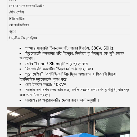
সেকশন থেকে সেকশন ডিভাইস
টেপিং মেশিন
মিটার কাউন্টার
বেল্ট ক্যাটারপিলার
গ্রহণ
বৈদ্যুতিক নিয়ন্ত্রণ স্ট্যাম
পাওয়ার সাপ্লাইঃ তিন-ফেজ পাঁচ তারের সিস্টেম, 380V, 50Hz
ফ্রিকোয়েন্সি কনভার্টার গতি নিয়ন্ত্রণ, নির্ভরযোগ্য নিয়ন্ত্রণ এবং সুবিধাজনক
অপারেশন।
মোটর "Luan / Shengli" পণ্য গ্রহণ করে
ফ্রিকোয়েন্সি কনভার্টার "উদ্ভাবন" পণ্য গ্রহণ করে
পুরো মেশিনটি "এমসিজিএস" টাচ স্ক্রিন অপারেশন + পিএলসি সিমেন্স
ইউনিফাইড ম্যানেজমেন্ট গ্রহণ করে
মোট ইনস্টল ক্ষমতাঃ 40KVA
সরঞ্জাম অপারেশন দিকঃ ডান হাত, অর্থাৎ সরঞ্জাম অপারেশন মুখোমুখি, বাম বন্ধ
এবং ডান দিকে গ্রহণ।
সরঞ্জাম রঙঃ অনুরোধকারীর দেওয়া রঙের কার্ড অনুযায়ী।