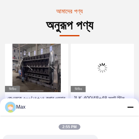
আমাদের পণ্য
অনুরূপ পণ্য
ভিডিও
ভিডিও
জেএলকে-৫০০/২৪+২৪ কপার ওয়্যার
JLK-400/48+48 ফ্ল্যাট স্টিল
স্ক্রিনিং মেশিন রাইড ফ্রেম টাইপ
ওয়্যার বর্মিং মেশিন সহজ অপারেটিং
Max
পিএলসি
সেরা দাম পান
সেরা দাম পান
2:55 PM