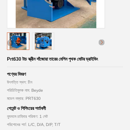
Prt630 টাচ স্ক্রীন সাঁজোয়া তারের মেশিন পৃথক মোটর ড্রাইভিং
পণ্যের বিবরণ
উৎপত্তি স্থল: চীন
পরিচিতিমুলক নাম: Beyde
মডেল নম্বার: PRT630
পেমেন্ট ও শিপিংয়ের শর্তাবলী
ন্যূনতম চাহিদার পরিমাণ: 1 সেট
পরিশোধের শর্ত: L/C, D/A, D/P, T/T