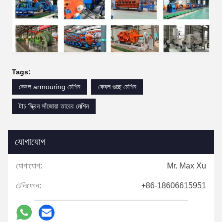
Tags:
কেবল armouring মেশিন
কেবল গুচ্ছ মেশিন
টাচ স্ক্রিন সাঁজোয়া তারের মেশিন
যোগাযোগ
যোগাযোগ:
Mr. Max Xu
টেলিফোন:
+86-18606615951