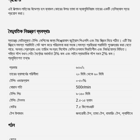
এই উত্পাদন লাইনের উদ্দেশ্য হল ক্যাবল কোরের উপর তামা বা অ্যালুমিনিয়াম তারের একটি হেলিক্যাল স্তর
প্রয়োগ করা।
বৈদ্যুতিক নিয়ন্ত্রণ ব্যবস্থাঃ
স্বতন্ত্র মোটরযুক্ত টেপিং মেশিনের জন্য সিঙ্ক্রোনাল কন্ট্রোল পিএলসি এবং টাচ স্ক্রিন নিয়ে গঠিত। এটি টাচ
স্ক্রিনে সমস্ত পরামিতি সেট আপ করে পরিচালনা করা সহজ।সমস্ত প্রক্রিয়া পরামিতি পুনরুদ্ধার করা যেতে
পারে. অনন্য প্রোগ্রাম এবং তারিখ সংগ্রহ সিস্টেম মেশিন চলমান স্থিতিশীল এবং নির্ভরযোগ্য নিশ্চিত।
শক্তি স্টপ যখন লেইং দৈর্ঘ্যের যথার্থতা 3% কম এবং লাইন স্বাভাবিক স্টপ যখন 2% কম।
প্রযুক্তিগত তথ্যঃ
প্রকার
৬৩০/২
তারের ব্যাসার্ধের পরিসীমা
২০ মিমি থেকে ৬০ মিমি
টেপিং ওভারল্যাপ
০-৫০%
ঘোরান গতি
500r/min
টেপিং পিচ
৯-১৬০ মিমি
টেপিং টেনশন
2.৫-১৫ ড্যান
মোটর
7.৫ কিলোওয়াট
টেপ উপাদান
জলরোধী টেপ, তামা টেপ, বাফারিং টেপ, প্লাস্টিকের টে
গঠন
বেতন