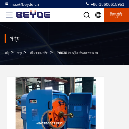
max@beyde.cn
+86-18606615951
উদ্ধৃতি
পণ্য
>
>
>
বাড়ি
পণ্য
বর্মী কেবল মেশিন
Prt630 টাচ স্ক্রীন সাঁজোয়া তারের মেশিন পৃথক মোটর ড্রাইভিং