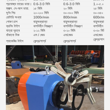
প্রযোজ্য তারের ডায়া।
0.6-3.0 মিমি
0.6-3.0 মিমি
1.০-৫.০ মিমি
ম্যাক্স. লে-আপ ডায়া.
১৫ মিমি
২০ মিমি
২৫ মিমি
ঘূর্ণন পিচ
২০-২০০ মিমি
৩০-৩০০ মিমি
৩০-৩৫০ মিমি
রোটারি সংখ্যা
1000r/min
800r/min
600r/min
শোষণ চাপ
বায়ুসংক্রান্ত
বায়ুসংক্রান্ত
বায়ুসংক্রান্ত
ক্রসিং টাইপ
ধাপবিহীন নিয়ন্ত্রণ
ধাপবিহীন নিয়ন্ত্রণ
ধাপবিহীন নিয়ন্ত
যাত্রা দূরত্ব
২-১২ মিমি
৩-২০ মিমি
৩-৩০ মিমি
বাঁকানো দিক
এস / জেড
এস/জেড
এস/জেড
কেন্দ্র/পার্শ্ব
প্যাকেজিং টাইপ
কেন্দ্র/পার্শ্ব
কেন্দ্র/পার্শ্ব