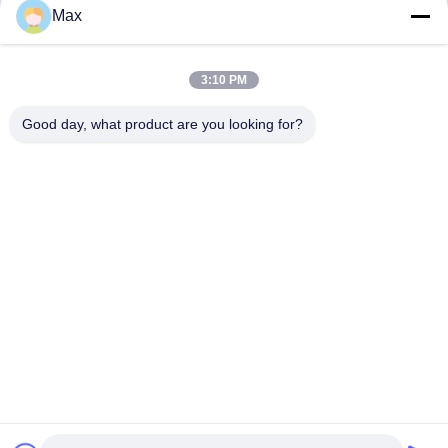
মেশিন সর্বোচ্চ ঘূর্ণন গতি 650r/মিনিট
মেশিন বায়ুসংক্রান্ত চালিত
Max
সেরা দাম পান
সেরা দাম পান
3:10 PM
Good day, what product are you looking for?
BEYDE TRADING CO.,LTD
max@beyde.cn
+86-18606615951
বাওন্টুন গ্রাম, শাওয়া টাউন, হেজিয়ান সিটি, ক্যাংঝো সিটি, হেবেই প্রদেশ, চীন