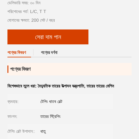
ডেলিভারি সময়: ৩০ দিন
পরিশোধের শর্ত: L/C, T T
যোগানের ক্ষমতা: 200 সেট / বছর
সেরা দাম পান
পণ্যের বিবরণ
পণ্যের বর্ণনা
পণ্যের বিবরণ
বিশেষভাবে তুলে ধরা:
বৈদ্যুতিক তারের উত্পাদন যন্ত্রপাতি
,
তারের তারের মেশিন
ব্যবহার:
টেপিং ধাতব বেল্ট
ফাংশন:
তারের স্ট্রিপিং
টেপিং বেল্ট উপাদান::
ধাতু