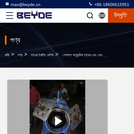
max@beyde.cn
+86-18606615951
উদ্ধৃতি
পণ্য
>
>
>
বাড়ি
পণ্য
তারের ট্যাপিং মেশিন
পেশাগত অনুভূমিক তারের এবং কেবল টেপ মেশিন কনসেন্ট্রিক প্রকার