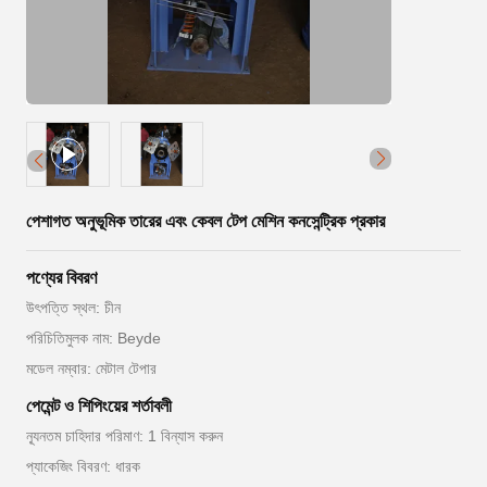
পেশাগত অনুভূমিক তারের এবং কেবল টেপ মেশিন কনসেন্ট্রিক প্রকার
পণ্যের বিবরণ
উৎপত্তি স্থল: চীন
পরিচিতিমুলক নাম: Beyde
মডেল নম্বার: মেটাল টেপার
পেমেন্ট ও শিপিংয়ের শর্তাবলী
ন্যূনতম চাহিদার পরিমাণ: 1 বিন্যাস করুন
প্যাকেজিং বিবরণ: ধারক