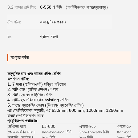
3.2 তামার বেল্ট পিচ:
0-558.4 মিমি （পদবিহীনভাবে সামঞ্জস্যযোগ্য）
টেপ গঠন:
এককেন্দ্রিক প্রকার
রঙ:
গ্রাহক নকশা
পণ্যের বর্ণনা
অনুভূমিক তার এবং তারের টেপিং মেশিন
অপশনাল পার্টস:
1. 7 মাথা (মাল্টিপল-সেট) সক্রিয় পরিশোধ
2. মাল্টি-হেড প্যাসিভ টেনশন পে-অফ
3. মাল্টি-হেড ব্যাক ট্রিভিং মেশিন
4. মাল্টি-হেড সক্রিয় ব্যাক twisting মেশিন
5. পাশের প্যাকেজিং ফ্রেম ((উল্লম্ব প্যাকেজিং মেশিন)
এর স্পেসিফিকেশন অনুযায়ী, এর 630mm, 800mm, 1000mm, 1250mm
চারটি স্পেসিফিকেশন আছে
প্রযুক্তিগত পরামিতিঃ
মেশিনের ধরন
LJ-630
এলজে-৮০০
এলজে-১০০০
পে-অফ-ববিন ডায়া।
৪০০-৫০০-৬৩০ মিমি
৪০০-৫০০-৬৩০ মিমি
৪০০-৫০০-৬৩০
স্লাইডিং স্লাইড।
৬৩০ মিমি
৮০০ মিমি
১০০০ মিমি