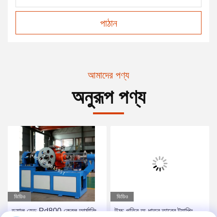
পাঠান
আমাদের পণ্য
অনুরূপ পণ্য
ভিডিও
ভিডিও
ডুয়াল হেড Pd800 কেবল আর্মারিং
উচ্চ গতির অ ধাতব তারের ট্যাপিং