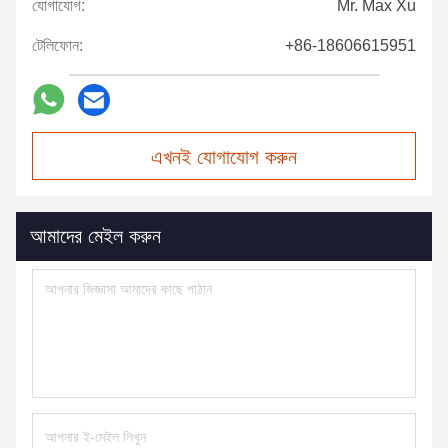
যোগাযোগ:
Mr. Max Xu
টেলিফোন:
+86-18606615951
এখনই যোগাযোগ করুন
আমাদের মেইল করুন