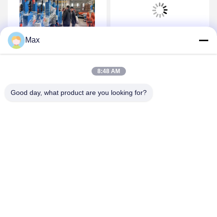
Max
ভিডিও
ভিডিও
শ্যাফটলেস অ্যাক্টিভ পে অফ র্যাক মাল্টি
PN1250 থেকে PN3150
স্ট্র্যান্ড পে অফ স্ট্যান্ডের জন্য ক্যাবল
ক্যাবল উত্পাদন মেশিন শেষ শ্যাফ্ট পে
8:48 AM
এক্সট্রুডার এবং স্ট্র্যান্ডার
অফ এবং আপ র্যাক নিন
Good day, what product are you looking for?
সেরা দাম পান
সেরা দাম পান
BEYDE TRADING CO.,LTD
max@beyde.cn