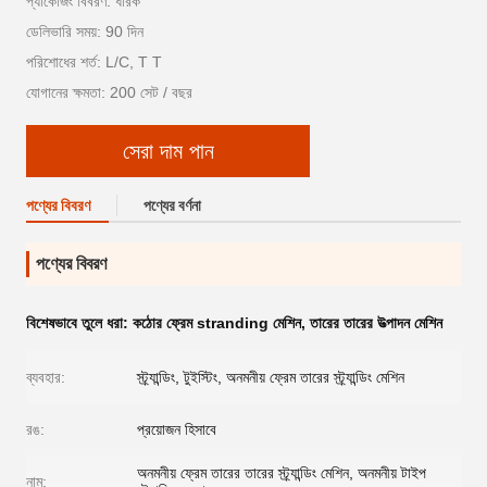
প্যাকেজিং বিবরণ: ধারক
ডেলিভারি সময়: 90 দিন
পরিশোধের শর্ত: L/C, T T
যোগানের ক্ষমতা: 200 সেট / বছর
সেরা দাম পান
পণ্যের বিবরণ
পণ্যের বর্ণনা
পণ্যের বিবরণ
বিশেষভাবে তুলে ধরা:
কঠোর ফ্রেম stranding মেশিন
,
তারের তারের উত্পাদন মেশিন
ব্যবহার:
স্ট্র্যান্ডিং, টুইস্টিং, অনমনীয় ফ্রেম তারের স্ট্র্যান্ডিং মেশিন
রঙ:
প্রয়োজন হিসাবে
অনমনীয় ফ্রেম তারের তারের স্ট্র্যান্ডিং মেশিন, অনমনীয় টাইপ
নাম: