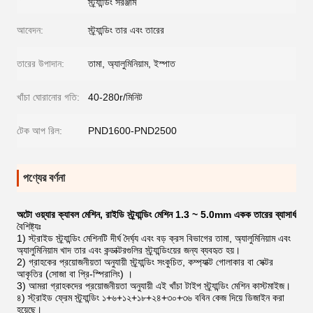
স্ট্র্যান্ডিং সরঞ্জাম
আবেদন:
স্ট্র্যান্ডিং তার এবং তারের
তারের উপাদান:
তামা, অ্যালুমিনিয়াম, ইস্পাত
খাঁচা ঘোরানোর গতি:
40-280r/মিনিট
টেক আপ রিল:
PND1600-PND2500
পণ্যের বর্ণনা
অটো ওয়্যার ক্যাবল মেশিন, রাইডি স্ট্র্যান্ডিং মেশিন 1.3 ~ 5.0mm একক তারের ব্যাসার্ধ
বৈশিষ্ট্যঃ
1) স্ট্রাইড স্ট্র্যান্ডিং মেশিনটি দীর্ঘ দৈর্ঘ্য এবং বড় ক্রস বিভাগের তামা, অ্যালুমিনিয়াম এবং
অ্যালুমিনিয়াম খাদ তার এবং কন্ডাক্টরগুলির স্ট্র্যান্ডিংয়ের জন্য ব্যবহৃত হয়।
2) গ্রাহকের প্রয়োজনীয়তা অনুযায়ী স্ট্র্যান্ডিং সংকুচিত, কম্প্যাক্ট গোলাকার বা সেক্টর
আকৃতির (সোজা বা প্রি-স্পিরালিং) ।
3) আমরা গ্রাহকদের প্রয়োজনীয়তা অনুযায়ী এই খাঁচা টাইপ স্ট্র্যান্ডিং মেশিন কাস্টমাইজ।
৪) স্ট্রাইড ফ্রেম স্ট্র্যান্ডিং ১+৬+১২+১৮+২৪+৩০+৩৬ ববিন কেজ দিয়ে ডিজাইন করা
হয়েছে।