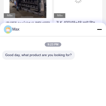
ভিডিও
ভিডিও
জেএলকে-৫০০/২৪+২৪ কপার ওয়্যার
JLK-400/48+48 ফ্ল্যাট স্টিল
স্ক্রিনিং মেশিন রাইড ফ্রেম টাইপ
ওয়্যার বর্মিং মেশিন সহজ অপারেটিং
Max
পিএলসি
সেরা দাম পান
সেরা দাম পান
9:23 PM
Good day, what product are you looking for?
BEYDE TRADING CO.,LTD
max@beyde.cn
+86-18606615951