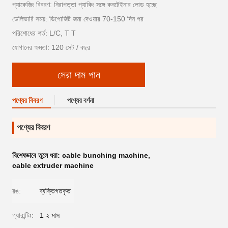
প্যাকেজিং বিবরণ: নিরাপত্তা প্যাকিং সঙ্গে কনটেইনার লোড হচ্ছে
ডেলিভারি সময়: ডিপোজিট জমা দেওয়ার 70-150 দিন পর
পরিশোধের শর্ত: L/C, T T
যোগানের ক্ষমতা: 120 সেট / বছর
সেরা দাম পান
পণ্যের বিবরণ
পণ্যের বর্ণনা
পণ্যের বিবরণ
বিশেষভাবে তুলে ধরা:
cable bunching machine
,
cable extruder machine
রঙ:
ব্যক্তিগতকৃত
গ্যারান্টিঃ:
1 ২ মাস