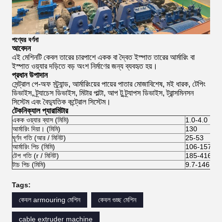
পণ্যের বর্ণনা
আবেদন
এই মেশিনটি কেবল তারের চারপাশে একক বা দ্বৈত ইস্পাত তারের আর্মারিং বা
ইস্পাত ওয়্যার দড়িতে বড় অংশ নির্মাণের জন্য ব্যবহৃত হয়।
প্রধান উপাদান
সেন্ট্রাল পে-অফ স্ট্র্যান্ড, আর্মারিংয়ের পায়ের পাতার মোজাবিশেষ, মই ধারক, টেপিং
ডিভাইস, ট্র্যাচেস ডিভাইস, মিটার পাল্টা, আপ টু ট্র্যাপস ডিভাইস, ট্রান্সমিনসন
সিস্টেম এবং বৈদ্যুতিক কন্ট্রোল সিস্টেম।
টেকনিক্যাল প্যারামিটার
একক ওয়্যার ব্যাস (মিমি)
1.0-4.0
আর্মারিং দিয়া। (মিমি)
130
ঘূর্ণন গতি (আর / মিনিট)
25-53
আর্মারিং পিচ (মিমি)
106-1570
টেপ গতি (r / মিনিট)
185-416
টাচ পিচ (মিমি)
9.7-146
Tags:
কেবল armouring মেশিন
কেবল গুচ্ছ মেশিন
cable extruder machine