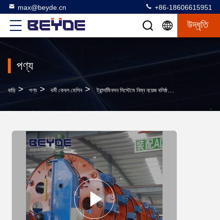
max@beyde.cn
+86-18606615951
উদ্ধৃতি
পণ্য
>
>
>
বাড়ি
পণ্য
বর্মী কেবল মেশিন
ট্রান্সমিিনসন সিস্টেমে নিম্ন নয়েজ বলিষ্ঠ কেবিন যন্ত্রের যন্ত্রটি ট্যাপ করা