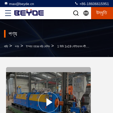
max@beyde.cn
+86-18606615951
উদ্ধৃতি
পণ্য
>
>
>
বাড়ি
পণ্য
ইস্পাত তারের দড়ি মেশিন
1 মিমি 1x19 স্টেইনলেস স্টীল তারের দড়ির জন্য দ্রুত গতির টিউবুলার স্ট্রেন্ডার এবং ক্লোজার 315/1+18