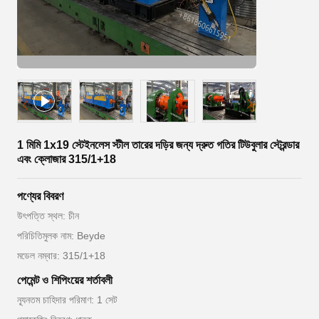
1 মিমি 1x19 স্টেইনলেস স্টীল তারের দড়ির জন্য দ্রুত গতির টিউবুলার স্ট্রেন্ডার
এবং ক্লোজার 315/1+18
পণ্যের বিবরণ
উৎপত্তি স্থল: চীন
পরিচিতিমুলক নাম: Beyde
মডেল নম্বার: 315/1+18
পেমেন্ট ও শিপিংয়ের শর্তাবলী
ন্যূনতম চাহিদার পরিমাণ: 1 সেট