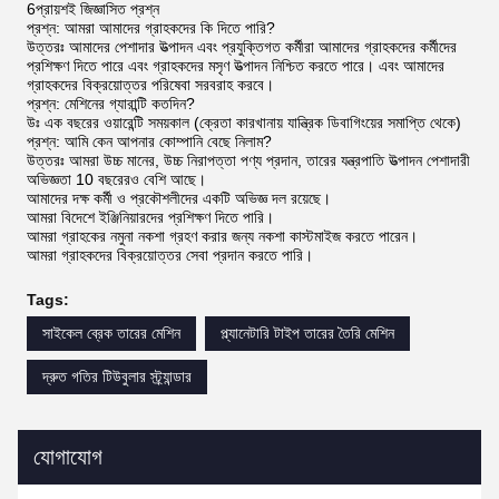
6প্রায়শই জিজ্ঞাসিত প্রশ্ন
প্রশ্ন: আমরা আমাদের গ্রাহকদের কি দিতে পারি?
উত্তরঃ আমাদের পেশাদার উত্পাদন এবং প্রযুক্তিগত কর্মীরা আমাদের গ্রাহকদের কর্মীদের
প্রশিক্ষণ দিতে পারে এবং গ্রাহকদের মসৃণ উত্পাদন নিশ্চিত করতে পারে। এবং আমাদের
গ্রাহকদের বিক্রয়োত্তর পরিষেবা সরবরাহ করবে।
প্রশ্ন: মেশিনের গ্যারান্টি কতদিন?
উঃ এক বছরের ওয়ারেন্টি সময়কাল (ক্রেতা কারখানায় যান্ত্রিক ডিবাগিংয়ের সমাপ্তি থেকে)
প্রশ্ন: আমি কেন আপনার কোম্পানি বেছে নিলাম?
উত্তরঃ আমরা উচ্চ মানের, উচ্চ নিরাপত্তা পণ্য প্রদান, তারের যন্ত্রপাতি উত্পাদন পেশাদারী
অভিজ্ঞতা 10 বছরেরও বেশি আছে।
আমাদের দক্ষ কর্মী ও প্রকৌশলীদের একটি অভিজ্ঞ দল রয়েছে।
আমরা বিদেশে ইঞ্জিনিয়ারদের প্রশিক্ষণ দিতে পারি।
আমরা গ্রাহকের নমুনা নকশা গ্রহণ করার জন্য নকশা কাস্টমাইজ করতে পারেন।
আমরা গ্রাহকদের বিক্রয়োত্তর সেবা প্রদান করতে পারি।
Tags:
সাইকেল ব্রেক তারের মেশিন
প্ল্যানেটারি টাইপ তারের তৈরি মেশিন
দ্রুত গতির টিউবুলার স্ট্র্যান্ডার
যোগাযোগ