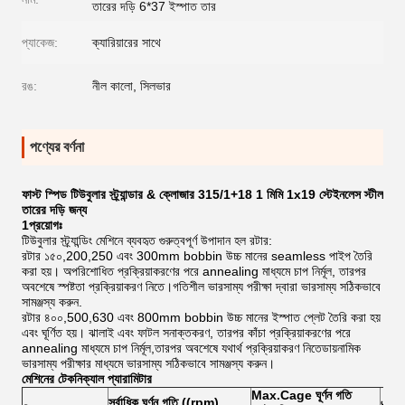
তারের দড়ি 6*37 ইস্পাত তার
প্যাকেজ:
ক্যারিয়ারের সাথে
রঙ:
নীল কালো, সিলভার
পণ্যের বর্ণনা
ফাস্ট স্পিড টিউবুলার স্ট্র্যান্ডার & ক্লোজার 315/1+18 1 মিমি 1x19 স্টেইনলেস স্টীল
তারের দড়ি জন্য
1প্রয়োগঃ
টিউবুলার স্ট্র্যান্ডিং মেশিনে ব্যবহৃত গুরুত্বপূর্ণ উপাদান হল রটার:
রটার ১৫০,200,250 এবং 300mm bobbin উচ্চ মানের seamless পাইপ তৈরি
করা হয়। অপরিশোধিত প্রক্রিয়াকরণের পরে annealing মাধ্যমে চাপ নির্মূল, তারপর
অবশেষে স্পষ্টতা প্রক্রিয়াকরণ নিতে।গতিশীল ভারসাম্য পরীক্ষা দ্বারা ভারসাম্য সঠিকভাবে
সামঞ্জস্য করুন.
রটার ৪০০,500,630 এবং 800mm bobbin উচ্চ মানের ইস্পাত প্লেট তৈরি করা হয়
এবং ঘূর্ণিত হয়। ঝালাই এবং ফাটল সনাক্তকরণ, তারপর কাঁচা প্রক্রিয়াকরণের পরে
annealing মাধ্যমে চাপ নির্মূল,তারপর অবশেষে যথার্থ প্রক্রিয়াকরণ নিতেডায়নামিক
ভারসাম্য পরীক্ষার মাধ্যমে ভারসাম্য সঠিকভাবে সামঞ্জস্য করুন।
মেশিনের টেকনিক্যাল প্যারামিটার
Max.Cage ঘূর্ণন গতি
সর্বাধিক ঘূর্ণন গতি ((rpm)
একক ত