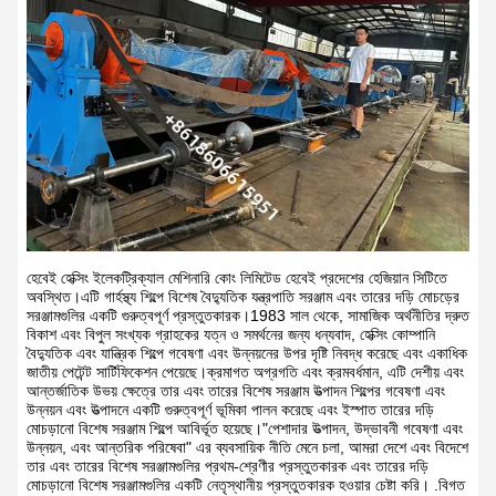
হেবেই হেক্সিং ইলেকট্রিক্যাল মেশিনারি কোং লিমিটেড হেবেই প্রদেশের হেজিয়ান সিটিতে
অবস্থিত।এটি গার্হস্থ্য শিল্পে বিশেষ বৈদ্যুতিক যন্ত্রপাতি সরঞ্জাম এবং তারের দড়ি মোচড়ের
সরঞ্জামগুলির একটি গুরুত্বপূর্ণ প্রস্তুতকারক।1983 সাল থেকে, সামাজিক অর্থনীতির দ্রুত
বিকাশ এবং বিপুল সংখ্যক গ্রাহকের যত্ন ও সমর্থনের জন্য ধন্যবাদ, হেক্সিং কোম্পানি
বৈদ্যুতিক এবং যান্ত্রিক শিল্পে গবেষণা এবং উন্নয়নের উপর দৃষ্টি নিবদ্ধ করেছে এবং একাধিক
জাতীয় পেটেন্ট সার্টিফিকেশন পেয়েছে।ক্রমাগত অগ্রগতি এবং ক্রমবর্ধমান, এটি দেশীয় এবং
আন্তর্জাতিক উভয় ক্ষেত্রে তার এবং তারের বিশেষ সরঞ্জাম উত্পাদন শিল্পের গবেষণা এবং
উন্নয়ন এবং উত্পাদনে একটি গুরুত্বপূর্ণ ভূমিকা পালন করেছে এবং ইস্পাত তারের দড়ি
মোচড়ানো বিশেষ সরঞ্জাম শিল্পে আবির্ভূত হয়েছে।"পেশাদার উত্পাদন, উদ্ভাবনী গবেষণা এবং
উন্নয়ন, এবং আন্তরিক পরিষেবা" এর ব্যবসায়িক নীতি মেনে চলা, আমরা দেশে এবং বিদেশে
তার এবং তারের বিশেষ সরঞ্জামগুলির প্রথম-শ্রেণীর প্রস্তুতকারক এবং তারের দড়ি
মোচড়ানো বিশেষ সরঞ্জামগুলির একটি নেতৃস্থানীয় প্রস্তুতকারক হওয়ার চেষ্টা করি। .বিগত