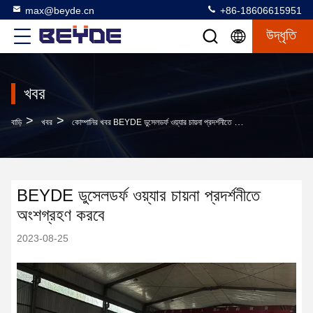
max@beyde.cn
+86-18606615951
উদ্ধৃতি
খবর
>
>
বাড়ি
খবর
কোম্পানির খবর BEYDE ডুসেলডর্ফ ওয়্যার চায়না প্রদর্শনীতে অংশগ্রহণ করবে
BEYDE ডুসেলডর্ফ ওয়্যার চায়না প্রদর্শনীতে
অংশগ্রহণ করবে
2023-08-25