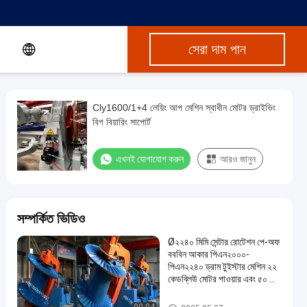
সেরা দাম পান
Cly1600/1+4 লেয়িং আপ মেশিন স্বাধীন মোটর ড্রাইভিং
বিগ বিয়ারিং সাপোর্ট
এখনই যোগাযোগ করুন
আরও জানুন
সম্পর্কিত ভিডিও
Ø২২৪০ মিমি সেন্টার রোটেশন পে-অফ
বববিন আকার পিএন২০০০-
পিএন২২৪০ ড্রাম টুইস্টার মেশিন ২২
কেডব্লিউ মোটর পাওয়ার এবং ৫০ আর
/ মিনিট ঘূর্ণন গতি সহ
ড্রাম টুইস্টার মেশিন