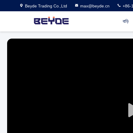
Beyde Trading Co.,Ltd
max@beyde.cn
+86-
বাড়ি