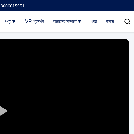
18606615951
পণ্য
VR প্রদর্শন
আমাদের সম্পর্কে
খবর
মামলা
Play
Video