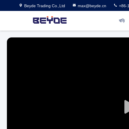
Beyde Trading Co.,Ltd
max@beyde.cn
+86-
বাড়ি