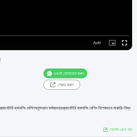
Auto
Picture-
Fullscre
in-
Picture
ে
এখনই যোগাযোগ করুন
শেয়ার করুন
ানেটারি ক্যাবলিং মেশিনঅনুসন্ধান ফর্মব্যবহারপ্ল্যানেটারি ক্যাবলিং মেশিন বিশেষভাবে মাঝারি-নিম্ন
মেসেজ রেখে যান