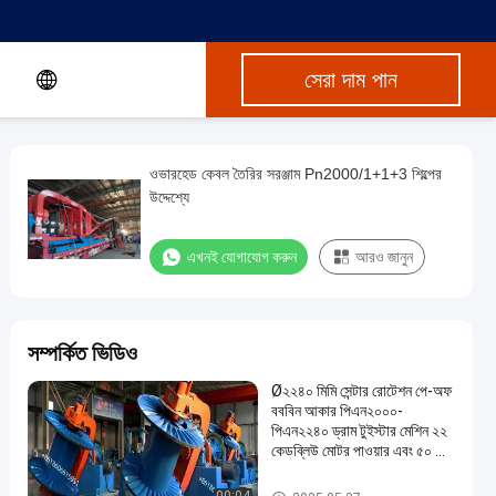
সেরা দাম পান
ওভারহেড কেবল তৈরির সরঞ্জাম Pn2000/1+1+3 শিল্পের
উদ্দেশ্যে
এখনই যোগাযোগ করুন
আরও জানুন
সম্পর্কিত ভিডিও
Ø২২৪০ মিমি সেন্টার রোটেশন পে-অফ
বববিন আকার পিএন২০০০-
পিএন২২৪০ ড্রাম টুইস্টার মেশিন ২২
কেডব্লিউ মোটর পাওয়ার এবং ৫০ আর
/ মিনিট ঘূর্ণন গতি সহ
ড্রাম টুইস্টার মেশিন