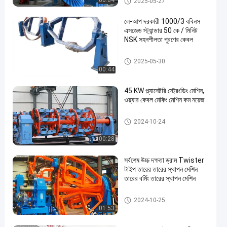
00:04
2025-05-27
লে-আপ দরকারী 1000/3 ববিনস
এসজেড স্ট্যান্ডার 50 কে / মিনিট
NSK সহনশীলতা পূরণের কেবল
মেশিন স্থাপন করা
2025-05-30
00:44
en
45 KW প্ল্যানেটরি স্ট্রেংডিং মেশিন,
ওয়্যার কেবল মেকিং মেশিন কম নয়েজ
গ্রহ স্ট্রান্ডিং মেশিন
2024-10-24
00:28
সর্বশেষ উচ্চ দক্ষতা ড্রাম Twister
টাইপ তারের তারের স্থাপন মেশিন
তারের বর্মিং তারের স্থাপন মেশিন
মেশিন স্থাপন করা
2024-10-25
01:53